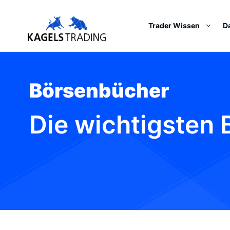
Skip
to
Trader Wissen
D
content
Börsenbücher
Die wichtigsten 