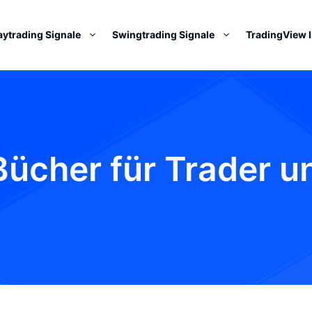
aytrading Signale
Swingtrading Signale
TradingView 
Bücher für Trader u