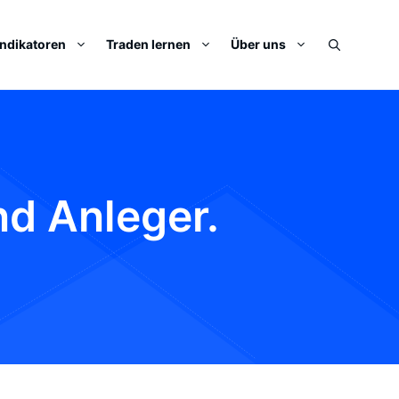
Indikatoren
Traden lernen
Über uns
nd Anleger.