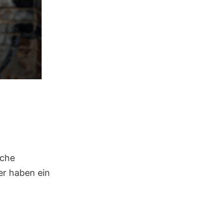
iche
er haben ein