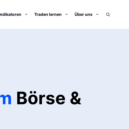
Indikatoren
Traden lernen
Über uns
mm
Börse &