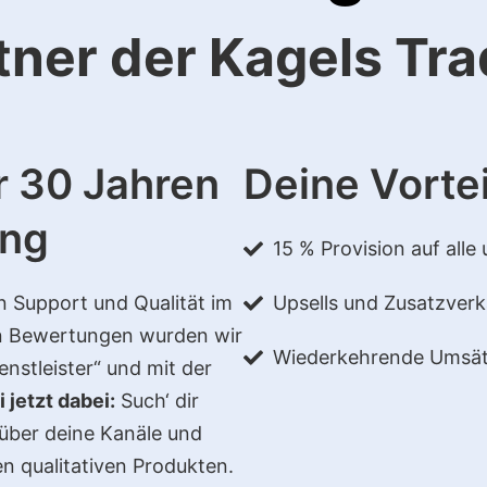
tner der Kagels Tr
r 30 Jahren
Deine Vortei
ung
15 % Provision auf alle
n Support und Qualität im
Upsells und Zusatzver
en Bewertungen wurden wir
Wiederkehrende Umsä
enstleister“ und mit der
i jetzt dabei:
Such‘ dir
über deine Kanäle und
en qualitativen Produkten.