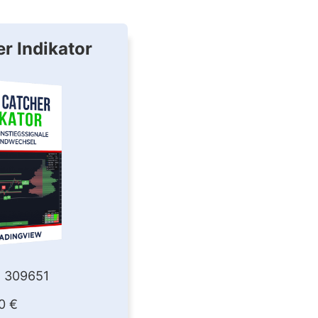
r Indikator
: 309651
0 €