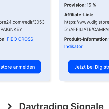
Provision:
15 %
Affiliate-Link:
tore24.com/redir/3053
https://www.digistor
MPAIGNKEY
51/AFFILIATE/CAMP
on
:
FIBO CROSS
Produkt-Information
Indikator
gistore anmelden
Jetzt bei Digis
Daytrading Signale