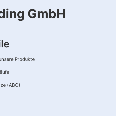
ading GmbH
le
 unsere Produkte
käufe
tze (ABO)