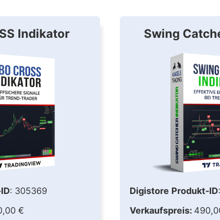
OSS
Indikator
Swing Catche
-ID
: 305369
Digistore
Produkt-ID
0,00 €
Verkaufspreis:
490,0