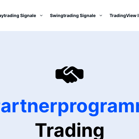
aytrading Signale
Swingtrading Signale
TradingView 
e Partnerprogra
Trading