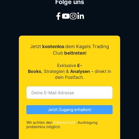
Folge uns
Jetzt
kostenlos
dem Kagels Trading
Club
beitreten
!
Exklusive
E-
Books
, Strategien &
Analysen
– direkt in
dein Postfach.
Jetzt Zugang erhalten!
Wir achten den
Datenschutz
. Austragung
problemlos möglich.