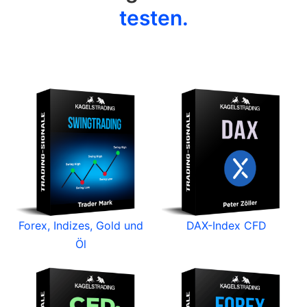
testen.
Forex, Indizes, Gold und
DAX-Index CFD
Öl