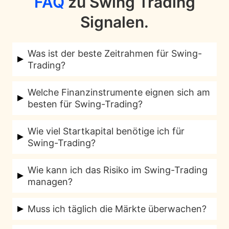
FAQ
zu Swing Trading
Signalen.
Was ist der beste Zeitrahmen für Swing-
Trading?
Welcher Zeitrahmen am besten geeignet ist,
Welche Finanzinstrumente eignen sich am
hängt von deinen Zielen und deinem Zeitplan
besten für Swing-Trading?
ab, aber typischerweise nutzen Swing-Trader
Viele Swing-Trader bevorzugen Aktien, Forex,
Tages- bis Wochencharts.
Wie viel Startkapital benötige ich für
Indizes und Rohstoffe, die ausreichende
Swing-Trading?
Liquidität und Volatilität bieten.
Die Antwort variiert je nach Markt und Broker.
Wie kann ich das Risiko im Swing-Trading
Einige Konten können schon mit wenigen
managen?
hundert Euro eröffnet werden, doch es ist
Wichtig sind hier Stop-Loss-Orders, das
ratsam, mit einem angemessenen Polster zu
Muss ich täglich die Märkte überwachen?
Setzen von Risikogrenzen pro Trade und eine
beginnen, um Drawdowns abzufedern.