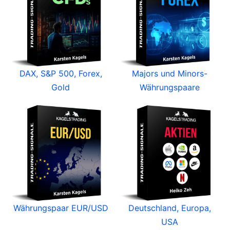
DAX, S&P 500, Forex,
Majors und Minors-
Gold
Währungspaare
Währungspaar EUR/USD
Deutschland, Europa,
USA