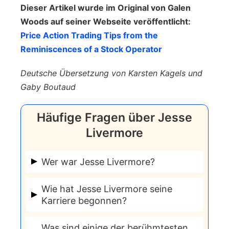
Dieser Artikel wurde im Original von Galen
Woods auf seiner Webseite veröffentlicht:
Price Action Trading Tips from the
Reminiscences of a Stock Operator
Deutsche Übersetzung von Karsten Kagels und
Gaby Boutaud
Häufige Fragen über Jesse
Livermore
Wer war Jesse Livermore?
Jesse Livermore, mit vollem Namen
Wie hat Jesse Livermore seine
Jesse Lauriston Livermore, war ein
Karriere begonnen?
berühmter amerikanischer
Livermore begann seine Karriere im
Börsenspekulant und Trader. Er wurde
Was sind einige der berühmtesten