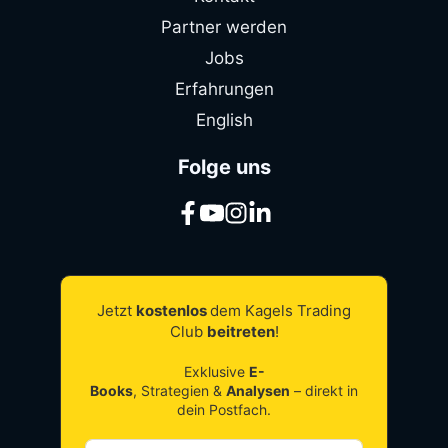
Partner werden
Jobs
Erfahrungen
English
Folge uns
Jetzt
kostenlos
dem Kagels Trading
Club
beitreten
!
Exklusive
E-
Books
, Strategien &
Analysen
– direkt in
dein Postfach.