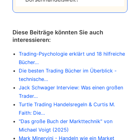
und trotz seiner finanziellen Erfolge
Obwohl einige der Praktiken, an denen
hatte er mit persönlichen Problemen
Livermore beteiligt war, heute als
und Tragödien zu kämpfen.
unethisch oder illegal angesehen
Diese Beiträge könnten Sie auch
werden, werden seine
interessieren:
Handelsstrategien und seine Fähigkeit,
Trading-Psychologie erklärt und 18 hilfreiche
Markttrends zu analysieren, oft von
Bücher…
modernen Händlern studiert und
Die besten Trading Bücher im Überblick -
respektiert. Sein Einfluss ist besonders
technische…
in der technischen Analyse und im
Jack Schwager Interview: Was einen großen
Risikomanagement spürbar.
Trader…
Turtle Trading Handelsregeln & Curtis M.
Faith: Die…
"Das große Buch der Markttechnik" von
Michael Voigt (2025)
Mark Minervini - Handeln wie ein Market