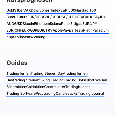
Gold
Silber
DAX
Dow Jones Index
S&P 500
Nasdaq 100
Bund-Future
EUR/USD
GBP/USD
USD/CHF
USD/CAD
USD/JPY
AUD/USD
Bitcoin
Ethereum
Solana
Rohöl
Erdgas
EUR/JPY
EUR/CHF
EUR/GBP
EUR/TRY
Apple
Paypal
Tesla
Platin
Palladium
Kupfer
Zinsentwicklung
Guides
Trading lernen
Trading Steuern
Daytrading lernen
Daytrading Steuern
Swing Trading
Trading Bots
Elliott Welllen
Silberaktien
Goldaktien
Chartmuster
Tradingbücher
Trading Software
Proptrading
Candlesticks
Trading Journal