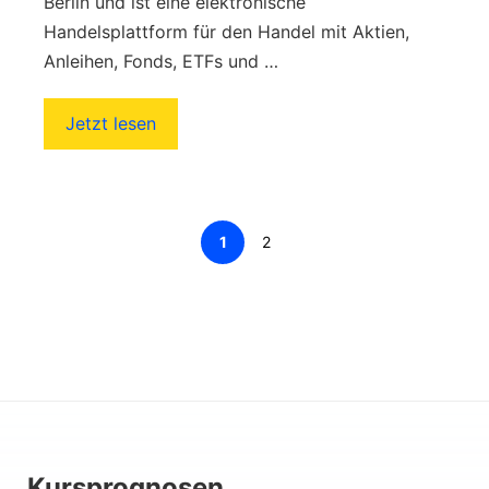
Berlin und ist eine elektronische
Handelsplattform für den Handel mit Aktien,
Anleihen, Fonds, ETFs und …
Jetzt lesen
Page
Page
1
2
Kursprognosen