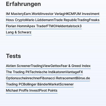
Erfahrungen
IM Mastery
Earn.World
Investor Verlag
HKCM
PJM Investment
Hoss Crypto
Mario Lüddemann
Trade Republic
TradingFreaks
Florian Homm
Apex Trader
FTMO
Heldental
stock3
Lang & Schwarz
Tests
Aktien Screener
TradingView
Gettex
Fear & Greed Index
The Trading Pit
Technische Indikatoren
VantageFX
Optionsscheinrechner
Fibonacci Retracement
Börse.de
Trading PC
Bollinger Bänder
MarketScreener
Michael Proffe Invest
Pivot Points