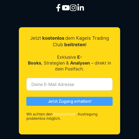
Jetzt
kostenlos
dem Kagels Trading
Club
beitreten
!
Exklusive
E-
Books
, Strategien &
Analysen
– direkt in
dein Postfach.
Jetzt Zugang erhalten!
Wir achten den
Datenschutz
. Austragung
problemlos möglich.