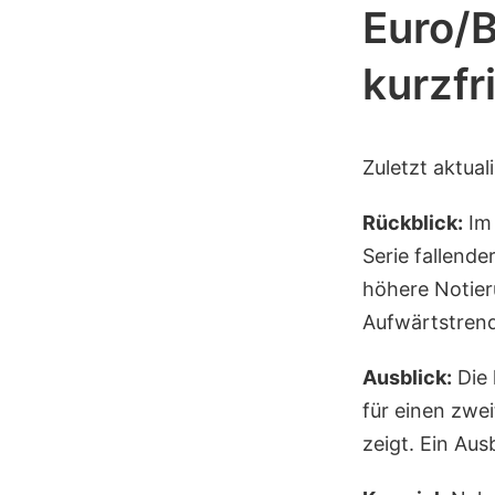
Euro/B
kurzfr
Zuletzt aktual
Rückblick:
Im 
Serie fallend
höhere Notier
Aufwärtstrend
Ausblick:
Die 
für einen zwe
zeigt. Ein Aus