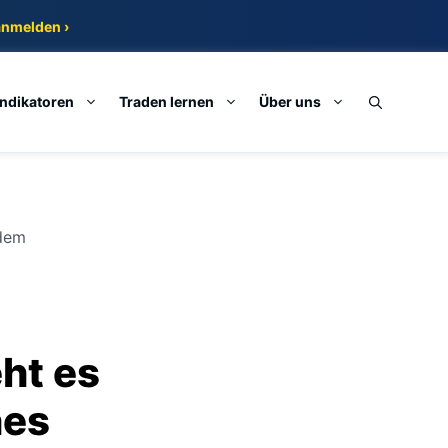
anmelden ›
Indikatoren
Traden lernen
Über uns
 dem
ht es
hes