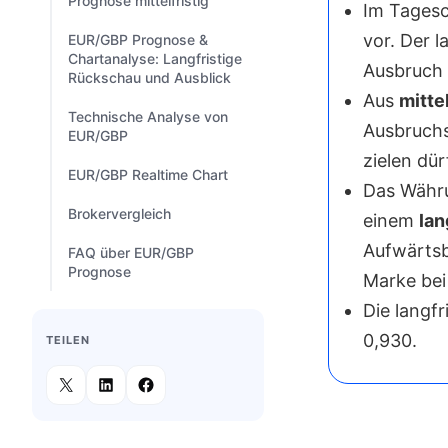
Prognose mittelfristig
Im Tagesc
vor. Der 
EUR/GBP Prognose &
Chartanalyse: Langfristige
Ausbruch 
Rückschau und Ausblick
Aus
mitte
Technische Analyse von
Ausbruchs
EUR/GBP
zielen dür
EUR/GBP Realtime Chart
Das Währu
Brokervergleich
einem
lan
Aufwärtsb
FAQ über EUR/GBP
Prognose
Marke bei 
Die langf
0,930.
TEILEN