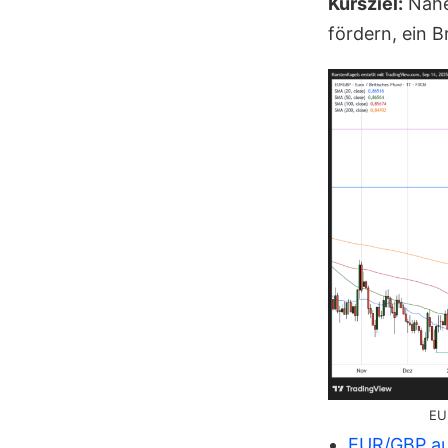
Kursziel:
Nahe
fördern, ein 
EU
EUR/GBP au