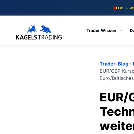
Skip
LIVE - 
to
content
Trader Wissen
D
Trader-Blog
>
EUR/GBP Kurspr
Euro/Britische
EUR/
Techn
weite