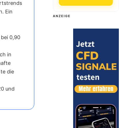
rtstrends
. Ein
ANZEIGE
bei 0,90
ch in
hafte
te die
20 und