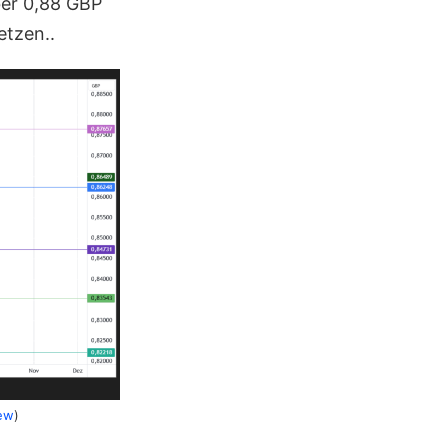
er 0,88 GBP
etzen..
ew
)