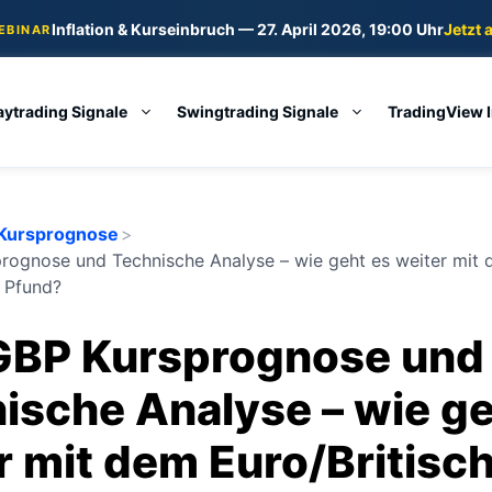
Inflation & Kurseinbruch — 27. April 2026, 19:00 Uhr
Jetzt 
WEBINAR
aytrading Signale
Swingtrading Signale
TradingView 
Kursprognose
>
ognose und Technische Analyse – wie geht es weiter mit
s Pfund?
GBP Kursprognose und
ische Analyse – wie ge
r mit dem Euro/Britisc