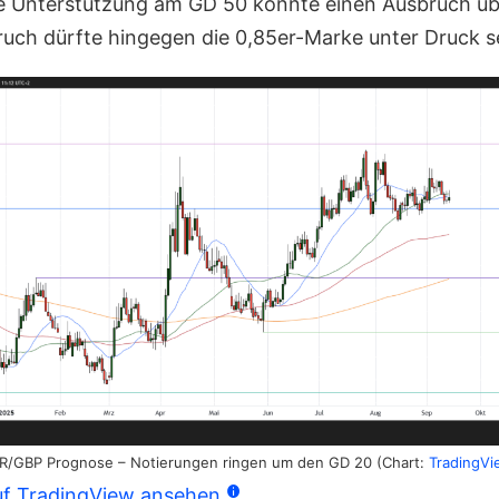
 Unterstützung am GD 50 könnte einen Ausbruch üb
Bruch dürfte hingegen die 0,85er-Marke unter Druck s
R/GBP Prognose – Notierungen ringen um den GD 20 (Chart:
TradingVi
f TradingView ansehen