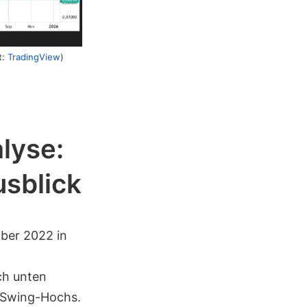
t:
TradingView
)
lyse:
usblick
ber 2022 in
ch unten
n Swing-Hochs.