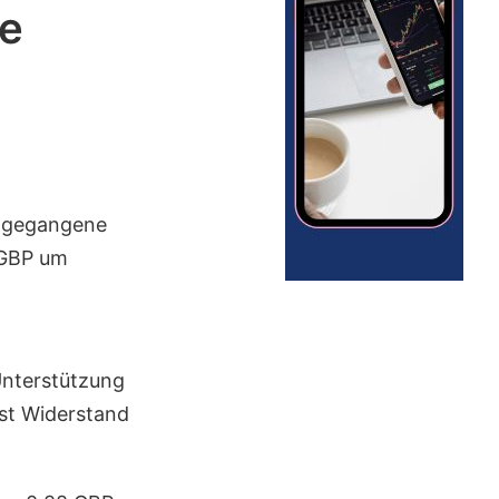
se
angegangene
/GBP um
Unterstützung
hst Widerstand