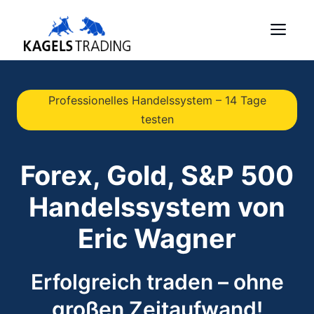
Skip
Me
to
content
Professionelles Handelssystem – 14 Tage
testen
Forex, Gold, S&P 500
Handelssystem von
Eric Wagner
Erfolgreich traden – ohne
großen Zeitaufwand!