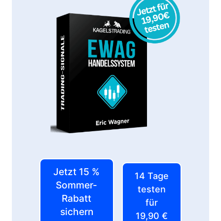
Jetzt 15 %
14 Tage
Sommer-
testen
Rabatt
für
sichern
19,90 €