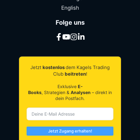
English
Folge uns
Jetzt
kostenlos
dem Kagels Trading
Club
beitreten
!
Exklusive
E-
Books
, Strategien &
Analysen
– direkt in
dein Postfach.
Jetzt Zugang erhalten!