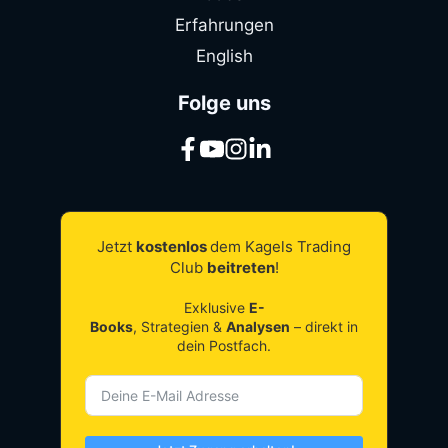
Erfahrungen
English
Folge uns
Jetzt
kostenlos
dem Kagels Trading
Club
beitreten
!
Exklusive
E-
Books
, Strategien &
Analysen
– direkt in
dein Postfach.