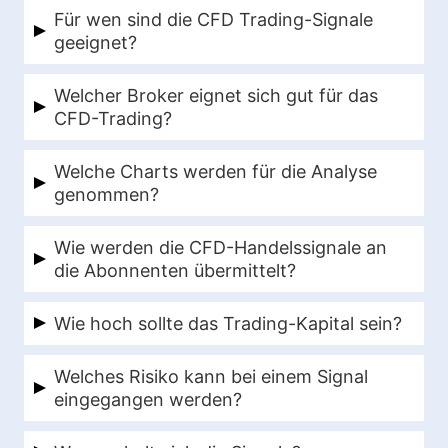
Die Handelssignale werden von Karsten
Für wen sind die CFD Trading-Signale
Kagels ausgesucht.
geeignet?
Mit unseren CFD Trading Signalen richten wir
Welcher Broker eignet sich gut für das
uns an alle ernsthaften Trader.
CFD-Trading?
Für das CFD-Trading bieten sich folgende
Welche Charts werden für die Analyse
Broker an:
Agora Direct
oder
Vantage
genommen?
Markets
.
Hier auf
TradingView kann man alle Märkte
Wie werden die CFD-Handelssignale an
finden. Mehr über
TradingView kann hier
die Abonnenten übermittelt?
lesen.
Unsere Handelssignale und
Wie hoch sollte das Trading-Kapital sein?
Positionsanpassungen werden unseren
Wir empfehlen eine Mindestkontogröße von
Kunden per E-Mail zugeschickt. Bei jedem
Welches Risiko kann bei einem Signal
5.000 Euro.
neuen Handelssignal und bei wichtigen
eingegangen werden?
Positionsanpassungen erhältst du ein Update.
Wir empfehlen dir immer maximal 1% des