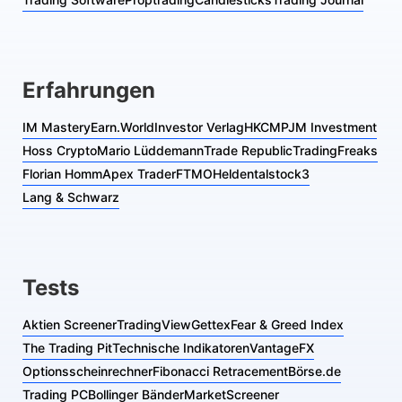
Erfahrungen
IM Mastery
Earn.World
Investor Verlag
HKCM
PJM Investment
Hoss Crypto
Mario Lüddemann
Trade Republic
TradingFreaks
Florian Homm
Apex Trader
FTMO
Heldental
stock3
Lang & Schwarz
Tests
Aktien Screener
TradingView
Gettex
Fear & Greed Index
The Trading Pit
Technische Indikatoren
VantageFX
Optionsscheinrechner
Fibonacci Retracement
Börse.de
Trading PC
Bollinger Bänder
MarketScreener