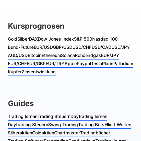
Kursprognosen
Gold
Silber
DAX
Dow Jones Index
S&P 500
Nasdaq 100
Bund-Future
EUR/USD
GBP/USD
USD/CHF
USD/CAD
USD/JPY
AUD/USD
Bitcoin
Ethereum
Solana
Rohöl
Erdgas
EUR/JPY
EUR/CHF
EUR/GBP
EUR/TRY
Apple
Paypal
Tesla
Platin
Palladium
Kupfer
Zinsentwicklung
Guides
Trading lernen
Trading Steuern
Daytrading lernen
Daytrading Steuern
Swing Trading
Trading Bots
Elliott Welllen
Silberaktien
Goldaktien
Chartmuster
Tradingbücher
Trading Software
Proptrading
Candlesticks
Trading Journal