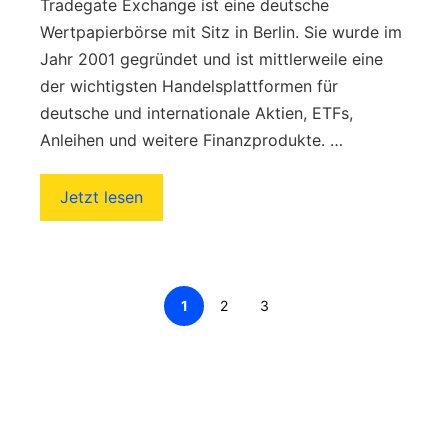
Tradegate Exchange ist eine deutsche
Wertpapierbörse mit Sitz in Berlin. Sie wurde im
Jahr 2001 gegründet und ist mittlerweile eine
der wichtigsten Handelsplattformen für
deutsche und internationale Aktien, ETFs,
Anleihen und weitere Finanzprodukte. …
Jetzt lesen
Page
Page
Page
1
2
3