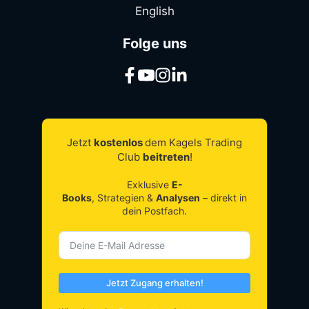
English
Folge uns
Jetzt
kostenlos
dem Kagels Trading
Club
beitreten
!
Exklusive
E-
Books
, Strategien &
Analysen
– direkt in
dein Postfach.
Jetzt Zugang erhalten!