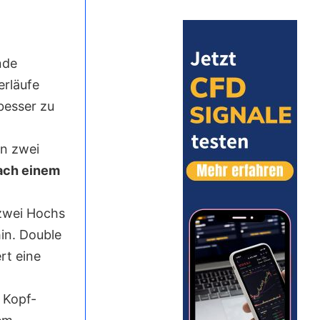
nde
erläufe
besser zu
en zwei
ach einem
zwei Hochs
in. Double
rt eine
 Kopf-