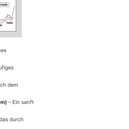
hes
ufiges
ich dem
om)
– Ein sanft
das durch