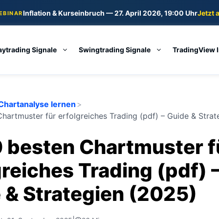
Inflation & Kurseinbruch — 27. April 2026, 19:00 Uhr
Jetzt 
WEBINAR
aytrading Signale
Swingtrading Signale
TradingView 
Chartanalyse lernen
>
Chartmuster für erfolgreiches Trading (pdf) – Guide & Stra
0 besten Chartmuster f
greiches Trading (pdf) 
 & Strategien (2025)