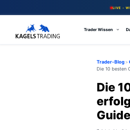
Skip
LIVE - 
to
content
Trader Wissen
D
Trader-Blog
>
Die 10 besten 
Die 1
erfol
Guide