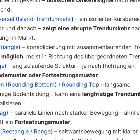
 aber umgekehrt –
bullisches Umkehrsignal
nach ein
rend.
versal (Island-Trendumkehr
)
– ein isolierter Kursberei
or und danach –
zeigt eine abrupte Trendumkehr
na
ung im Markt.
riangle)
– konsolidierung mit zusammenlaufenden Tre
 möglich
, meist in Richtung des übergeordneten Tre
ge)
– eng zulaufende Struktur – je nach Richtung ein
demuster oder Fortsetzungsmuster
.
n (Rounding Bottom) / Rounding Top
– langsame,
ige Bodenbildung – kann eine
langfristige Trendum
lisieren.
lag)
– parallele Linien nach starker Bewegung – ähnlic
ft ein
Fortsetzungsmuster
.
(Rectangle / Range)
– seitwärtsbewegung mit klarer