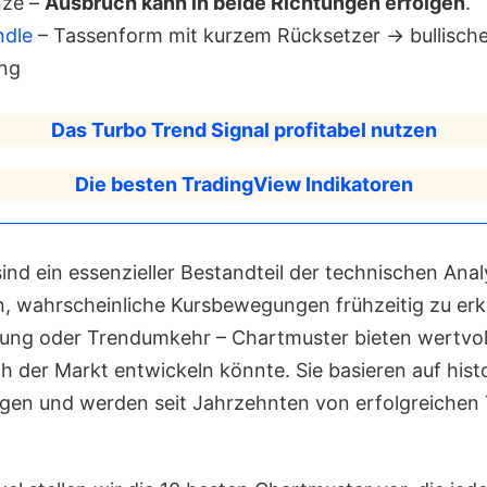
nze –
Ausbruch kann in beide Richtungen erfolgen
.
ndle
– Tassenform mit kurzem Rücksetzer → bullisch
ung
Das Turbo Trend Signal profitabel nutzen
Die besten TradingView Indikatoren
ind ein essenzieller Bestandteil der technischen Ana
n, wahrscheinliche Kursbewegungen frühzeitig zu er
ung oder Trendumkehr – Chartmuster bieten wertvol
ch der Markt entwickeln könnte. Sie basieren auf hist
en und werden seit Jahrzehnten von erfolgreichen