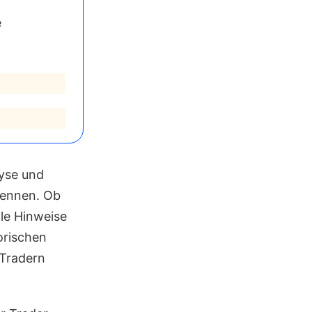
e
lyse und
kennen. Ob
le Hinweise
orischen
 Tradern