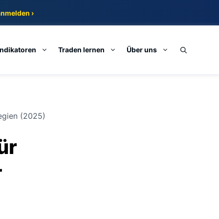
anmelden ›
Indikatoren
Traden lernen
Über uns
tegien (2025)
ür
–