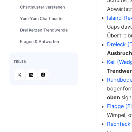
Schulter,
Chartmuster verstehen
Abwärtst
Island-Re
Yum-Yum Chartmuster
Gaps dav
Drei Kerzen Trendwende
Übertreib
Fragen & Antworten
Dreieck (T
Ausbruch
Keil (Wed
TEILEN
Trendwen
Rundbode
bogenförm
oben
signa
Flagge (F
Wimpel, o
Rechteck 