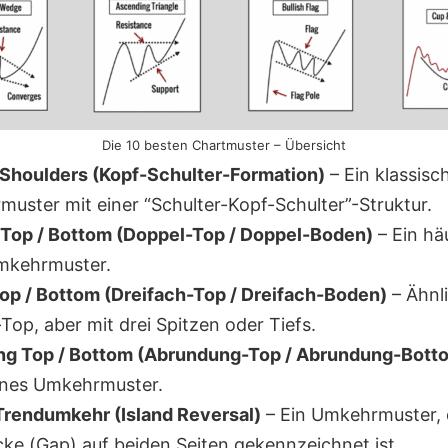
Die 10 besten Chartmuster – Übersicht
Shoulders (Kopf-Schulter-Formation)
– Ein klassisc
uster mit einer “Schulter-Kopf-Schulter”-Struktur.
Top / Bottom (Doppel-Top / Doppel-Boden)
– Ein hä
mkehrmuster.
Top / Bottom (Dreifach-Top / Dreifach-Boden)
– Ähnl
Top, aber mit drei Spitzen oder Tiefs.
ng Top / Bottom (Abrundung-Top / Abrundung-Bott
nes Umkehrmuster.
Trendumkehr (Island Reversal)
– Ein Umkehrmuster, 
cke (Gap) auf beiden Seiten gekennzeichnet ist.