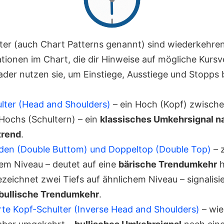
er (auch Chart Patterns genannt) sind wiederkehre
tionen im Chart, die dir Hinweise auf mögliche Kursv
ader nutzen sie, um Einstiege, Ausstiege und Stopps 
lter (Head and Shoulders)
– ein Hoch (Kopf) zwisch
 Hochs (Schultern) – ein
klassisches Umkehrsignal n
trend
.
en (Double Buttom) und Doppeltop (Double Top)
– 
hem Niveau – deutet auf eine
bärische Trendumkehr
h
zeichnet zwei Tiefs auf ähnlichem Niveau – signalisie
bullische Trendumkehr
.
e Kopf-Schulter (Inverse Head and Shoulders)
– wie