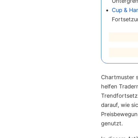
Untergre
Cup & Ha
Fortsetz
Chartmuster s
helfen Trader
Trendfortsetz
darauf, wie si
Preisbewegung
genutzt.