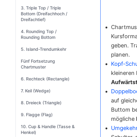
3. Triple Top / Triple
Bottom (Dreifachhoch /
Dreifachtief)
Chartmust
4. Rounding Top /
Kursforma
Rounding Bottom
geben. Tr
5. Island-Trendumkehr
planen.
Fünf Fortsetzung
Kopf-Schu
Chartmuster
kleineren
6. Rechteck (Rectangle)
Aufwärts
7. Keil (Wedge)
Doppelbod
auf gleic
8. Dreieck (Triangle)
Buttom be
9. Flagge (Flag)
mögliche
10. Cup & Handle (Tasse &
Umgekehrt
Henkel)