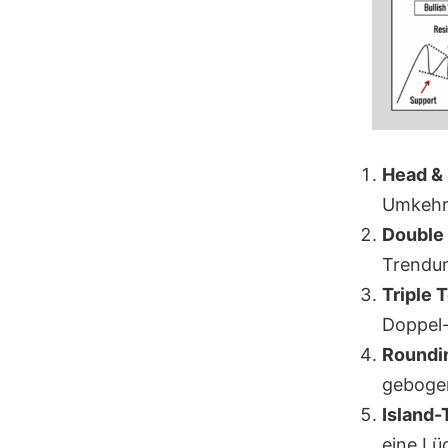
Head & 
Umkehrm
Double 
Trendu
Triple 
Doppel-
Roundi
geboge
Island-
eine Lü