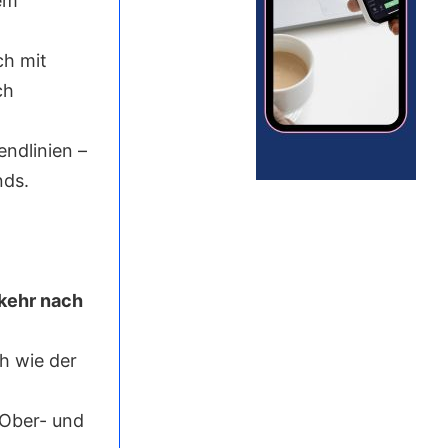
em
ch mit
ch
ndlinien –
nds.
kehr nach
h wie der
 Ober- und