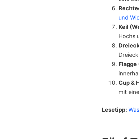
Rechte
und Wi
Keil (W
Hochs u
Dreieck
Dreieck
Flagge 
innerhal
Cup & H
mit ein
Lesetipp:
Was