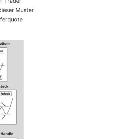
er Trader
dieser Muster
fferquote