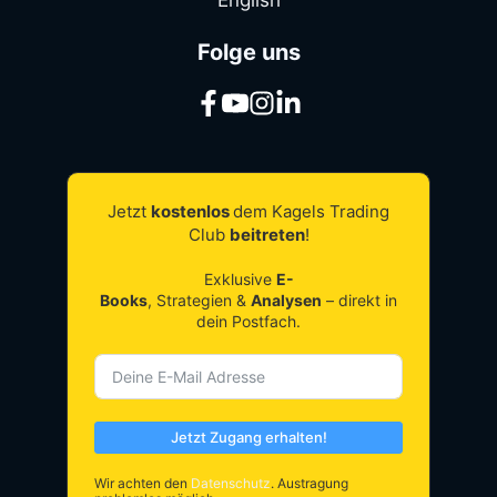
Folge uns
Jetzt
kostenlos
dem Kagels Trading
Club
beitreten
!
Exklusive
E-
Books
, Strategien &
Analysen
– direkt in
dein Postfach.
Jetzt Zugang erhalten!
Wir achten den
Datenschutz
. Austragung