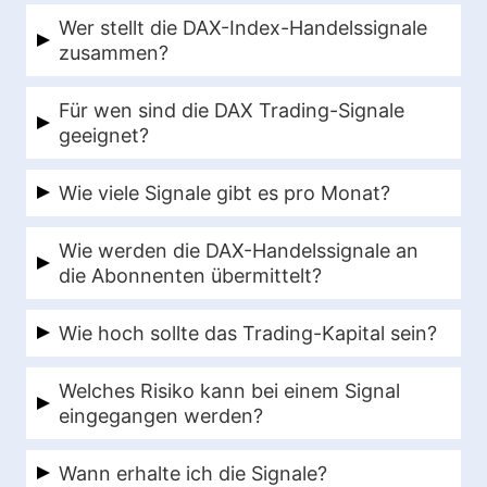
Wer stellt die DAX-Index-Handelssignale
zusammen?
Die Handelssignale werden von Profi-Trader
Für wen sind die DAX Trading-Signale
Peter Zöller ausgesucht.
geeignet?
Dieser Signaldienst richtet sich an
Wie viele Signale gibt es pro Monat?
anspruchsvolle Trader und Anleger und kann
Im Durchschnitt bekommen wir 3–5 Signale
auch von Berufstätigen einfach umgesetzt
Wie werden die DAX-Handelssignale an
pro Monat.
werden.
die Abonnenten übermittelt?
Unsere Handelssignale und
Wie hoch sollte das Trading-Kapital sein?
Positionsanpassungen werden unseren
Wir empfehlen eine Mindestkontogröße von
Kunden per Telegram App zugestellt. Bei
Welches Risiko kann bei einem Signal
5.000 Euro.
jedem neuen Handelssignal und bei wichtigen
eingegangen werden?
Positionsanpassungen erhältst du ein Update.
Wir empfehlen dir immer maximal 2 % des
Wann erhalte ich die Signale?