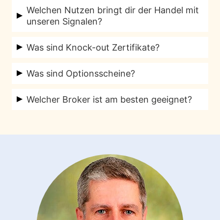
Es werden die großen liquiden Märkte, wie
bis 18:00 Uhr.
Welchen Nutzen bringt dir der Handel mit
der Deutsche Aktienindex (DAX), die
unseren Signalen?
amerikanischen Aktienindizes, Währungen und
Du profitierst zum einen von unserer
Rohstoffe gehandelt.
Was sind Knock-out Zertifikate?
langjährigen Erfahrung (über 30 Jahre) als
Knock-out Zertifikate, auch als Knockouts
Signalgeber und Trader. Außerdem sind wir an
Was sind Optionsscheine?
bezeichnet, sind sogenannte Hebelprodukte.
keinen Emittenten gebunden und erhalten für
Optionsscheine gehören zur Gruppe der
Hierbei hat man die Möglichkeit mit einem
vorgeschlagene Produkte keine Provisionen.
Welcher Broker ist am besten geeignet?
Hebelprodukte und sind somit ebenfalls
geringen Kapitaleinsatz hohe Gewinne zu
Somit können wir uns darauf konzentrieren
Es gibt keinen favorisierten Broker oder
börsengehandelte Papiere, welche auch als
erzielen.
Lese hier mehr über das Trading von
Dir den besten Service zu bieten und das
Emittenten.
Warrants bezeichnet werden. Der Handel mit
Knock Out Zertifikaten…
ohne jegliche Abhängigkeit oder
Für den Signalservice wird versucht, pro
Optionsscheinen bringt viele Vorteile. Zum
Interessenskonflikten.
Tradingidee möglichst mehrere Scheine von
Einen eignen sich diese Papiere auch für
verschiedenen Emittenten vorzuschlagen.
Anleger, welche über weniger Kapital
Brokerseitig sollte darauf geachtet werden,
verfügen. Denn durch den hohen Hebel
dass der Broker möglichst viele Emittenten im
benötigt man deutlich weniger Kapital als bei
Portfolio hat.
einem Direktinvestment in den Basiswert. Des