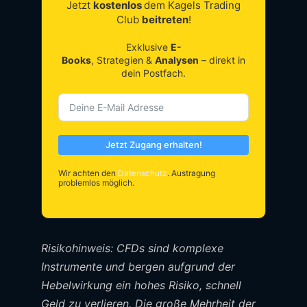
Jetzt
kostenlos
dem Kagels Trading
Club
beitreten
!
Exklusive
E-
Books
, Strategien &
Analysen
– direkt in
dein Postfach.
Jetzt Zugang erhalten!
Wir achten den
Datenschutz
. Austragung
problemlos möglich.
Risikohinweis: CFDs sind komplexe
Instrumente und bergen aufgrund der
Hebelwirkung ein hohes Risiko, schnell
Geld zu verlieren. Die große Mehrheit der