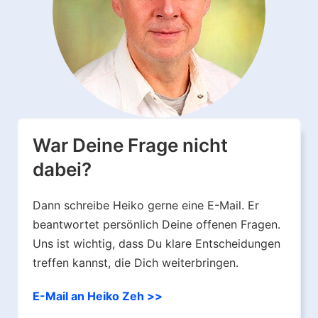
Smartbroker bietet ein recht breites Angebot
Weiteren ermöglicht der hohe Hebel auch
von Emittenten für Zertifikate.
enorme Gewinnmöglichkeiten. Daher sind
diese Papiere besonders bei spekulativen
Anlegern so beliebt.
War Deine Frage nicht
dabei?
Dann schreibe Heiko gerne eine E-Mail. Er
beantwortet persönlich Deine offenen Fragen.
Uns ist wichtig, dass Du klare Entscheidungen
treffen kannst, die Dich weiterbringen.
E-Mail an Heiko Zeh >>