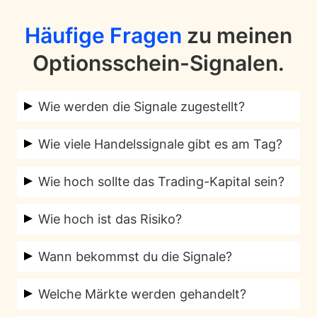
Häufige Fragen
zu meinen
Optionsschein-Signalen.
Wie werden die Signale zugestellt?
Die Handelssignale für Optionen und
Wie viele Handelssignale gibt es am Tag?
Hebelprodukte erhältst Du per Email. Nach
Je nach Marktlage mehrere Signale pro
Bestellung bekommst Du von uns alle nötigen
Wie hoch sollte das Trading-Kapital sein?
Woche.
Erklärungen und Links.
Wir empfehlen eine Mindestkontogröße von
Wie hoch ist das Risiko?
5.000 Euro.
Wir empfehlen immer maximal 1% des
Wann bekommst du die Signale?
Kapitals zu riskieren. Bitte halte Dich
Die Trading Signale für Optionsscheine und
unbedingt an diese Risikovorgabe.
Welche Märkte werden gehandelt?
Zertifikate bekommst Du täglich von 08:00