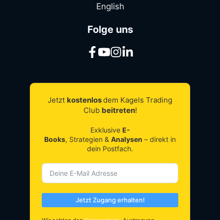
English
Folge uns
Jetzt
kostenlos
dem Kagels Trading
Club
beitreten
!
Exklusive
E-
Books
, Strategien &
Analysen
– direkt in
dein Postfach.
Jetzt Zugang erhalten!