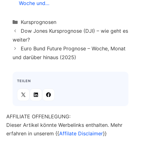
Woche und…
Tiefpunkte des bisherigen Kursverlaufs
– graue Linie = kurzfristige Trendlinie
mit einer Geraden verbunden werden
(temporäre Verwendung)
Categories
Kursprognosen
können. Je länger eine solche Linie
Dow Jones Kursprognose (DJI) – wie geht es
läuft und je mehr Punkte sie verbindet,
weiter?
desto stärker ist ihre Wirkung. Eine
Euro Bund Future Prognose – Woche, Monat
Projektion dieser Linien in die Zukunft
und darüber hinaus (2025)
kann mögliche Kursziele darstellen.
TEILEN
AFFILIATE OFFENLEGUNG:
Dieser Artikel könnte Werbelinks enthalten. Mehr
erfahren in unserem {{
Affilate Disclaimer
}}