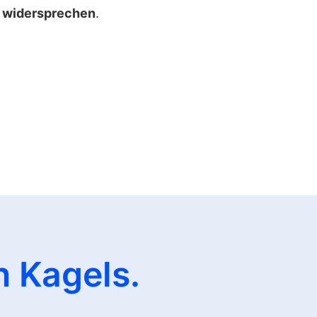
widersprechen
.
n Kagels.