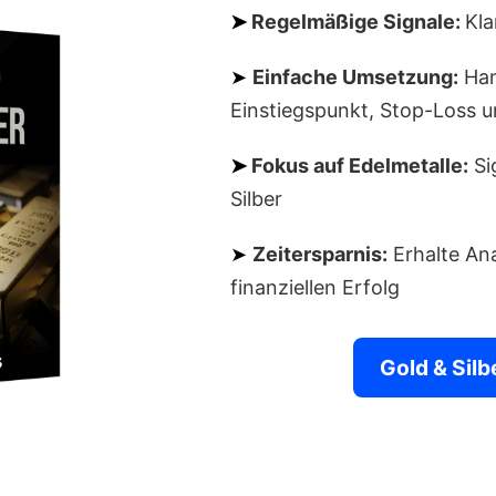
➤
Regelmäßige Signale:
Kla
➤
Einfache Umsetzung:
Han
Einstiegspunkt, Stop-Loss u
➤
Fokus auf Edelmetalle:
Si
Silber
➤
Zeitersparnis:
Erhalte Ana
finanziellen Erfolg
Gold & Silb