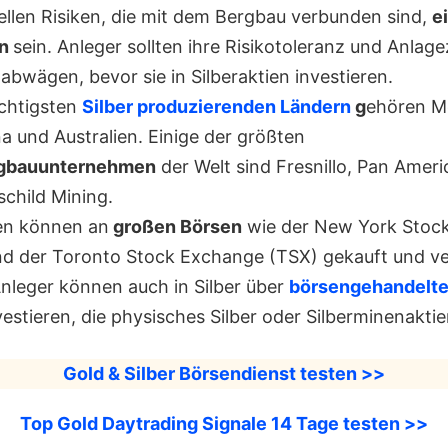
ellen Risiken, die mit dem Bergbau verbunden sind,
e
on
sein. Anleger sollten ihre Risikotoleranz und Anlage
 abwägen, bevor sie in Silberaktien investieren.
chtigsten
Silber produzierenden Ländern
g
ehören M
a und Australien. Einige der größten
rgbauunternehmen
der Welt sind Fresnillo, Pan Ameri
child Mining.
ien können an
großen Börsen
wie der New York Stoc
d der Toronto Stock Exchange (TSX) gekauft und ve
nleger können auch in Silber über
börsengehandelte
estieren, die physisches Silber oder Silberminenaktie
Gold & Silber Börsendienst testen >>
Top Gold Daytrading Signale 14 Tage testen >>