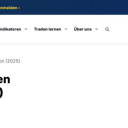
anmelden ›
Indikatoren
Traden lernen
Über uns
pot (2025)
en
)