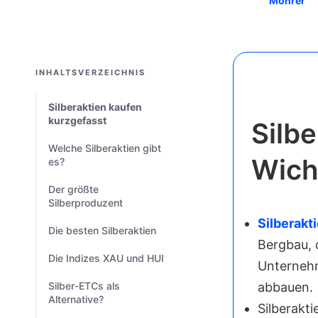
Möhrer
INHALTSVERZEICHNIS
Silberaktien kaufen
kurzgefasst
Silbe
Welche Silberaktien gibt
Wich
es?
Der größte
Silberproduzent
Silberakt
Die besten Silberaktien
Bergbau, d
Die Indizes XAU und HUI
Unternehm
Silber-ETCs als
abbauen.
Alternative?
Silberakt