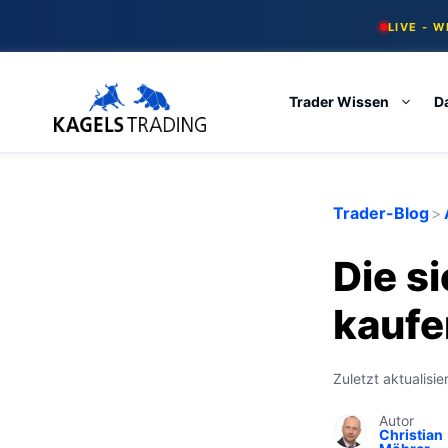
Skip
LIVE - 
to
content
Trader Wissen
D
Trader-Blog
>
Die s
kaufe
Zuletzt aktualisi
Autor
Christian