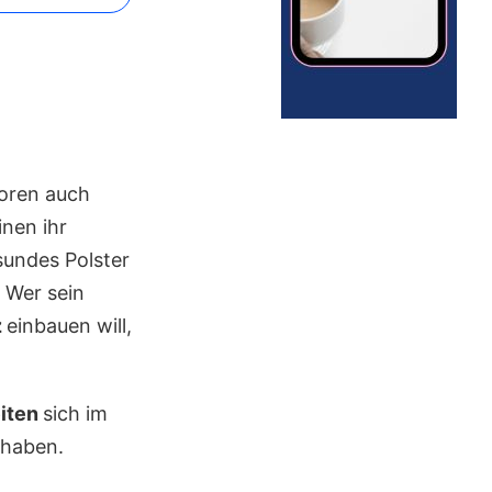
oren auch
inen ihr
esundes Polster
 Wer sein
z
einbauen will,
iten
sich im
 haben.