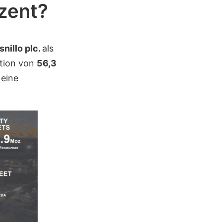
uzent?
snillo plc.
als
tion von
56,3
 eine