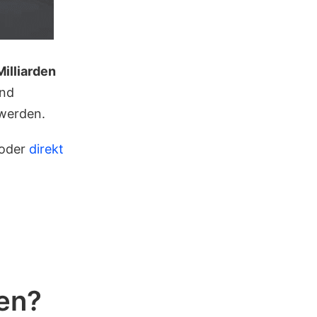
Milliarden
und
werden.
 oder
direkt
ien?