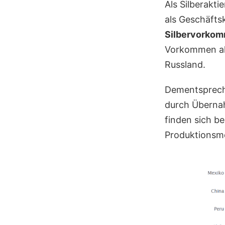
Als Silberakt
als Geschäft
Silbervorko
Vorkommen ak
Russland.
Dementsprech
durch Übernah
finden sich be
Produktionsme