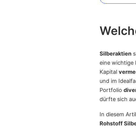
Welche
Silberaktien
s
eine wichtige
Kapital
verme
und im Idealf
Portfolio
dive
dürfte sich 
In diesem Art
Rohstoff Silb