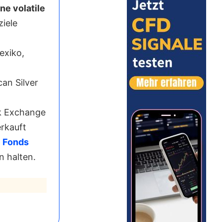
ine volatile
ziele
exiko,
can Silver
k Exchange
rkauft
 Fonds
n halten.