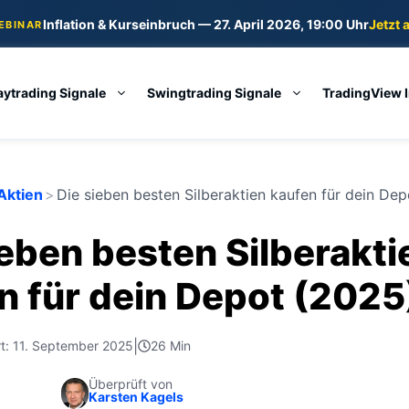
Inflation & Kurseinbruch — 27. April 2026, 19:00 Uhr
Jetzt 
WEBINAR
aytrading Signale
Swingtrading Signale
TradingView 
Aktien
>
Die sieben besten Silberaktien kaufen für dein De
ieben besten Silberakti
n für dein Depot (2025
|
ert: 11. September 2025
26 Min
Überprüft von
Karsten Kagels