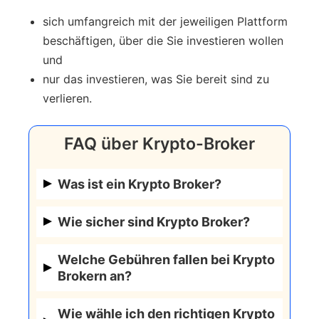
sich umfangreich mit der jeweiligen Plattform
beschäftigen, über die Sie investieren wollen
und
nur das investieren, was Sie bereit sind zu
verlieren.
FAQ über Krypto-Broker
Was ist ein Krypto Broker?
Ein Krypto Broker ist eine Plattform
Wie sicher sind Krypto Broker?
oder ein Dienst, der den Kauf und
Die Sicherheit variiert je nach Broker.
Verkauf von Kryptowährungen
Welche Gebühren fallen bei Krypto
Viele renommierte Broker
ermöglicht. Im Gegensatz zu
Brokern an?
implementieren fortschrittliche
traditionellen Börsen bieten Broker oft
Gebührenstrukturen können variieren.
Sicherheitsmaßnahmen wie Zwei-
vereinfachte Schnittstellen und können
Wie wähle ich den richtigen Krypto