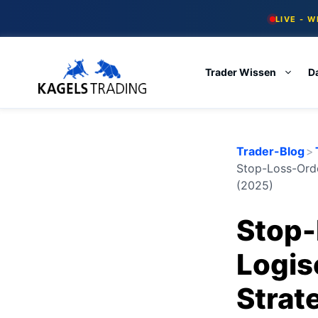
Skip
LIVE - 
to
content
Trader Wissen
D
Trader-Blog
>
Stop-Loss-Order
(2025)
Stop-
Logis
Strate