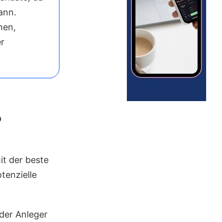
ann.
hen,
er
?
it der beste
tenzielle
 der Anleger