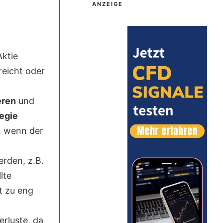
ANZEIGE
Aktie
reicht oder
eren
und
egie
, wenn der
erden, z.B.
llte
t zu eng
rluste, da