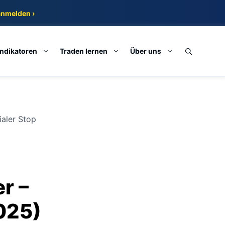
anmelden ›
Indikatoren
Traden lernen
Über uns
ialer Stop
r –
2025)