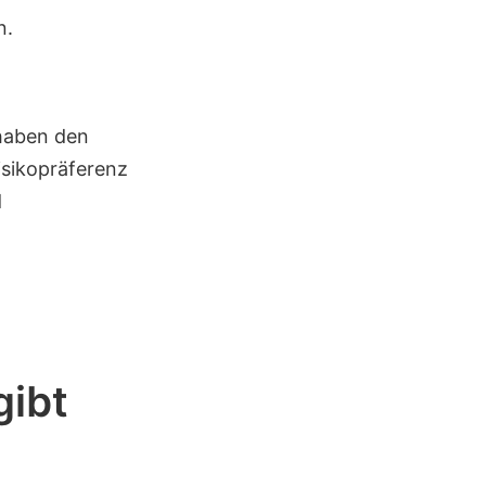
n.
 haben den
isikopräferenz
d
gibt