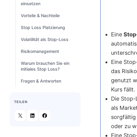
einsetzen
Vorteile & Nachteile
Stop Loss Platzierung
Eine
Stop
Volatilität als Stop-Loss
automatis
Risikomanagement
unterschre
Eine Stop
Warum brauchen Sie ein
initiales Stop Loss?
das Risik
genutzt w
Fragen & Antworten
Kurs fällt.
Die Stop-
TEILEN
als Marke
sorgfälti
oder zu we
Eine Stop