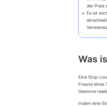
der Preis 
Es ist wic
einschlie
Verwendu
Was is
Eine Stop-Loss
Freund eines T
Gewinne reali
Indem eine St