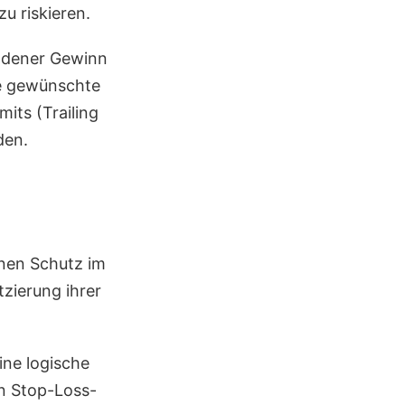
zu riskieren.
andener Gewinn
ie gewünschte
its (Trailing
den.
enen Schutz im
tzierung ihrer
ine logische
n Stop-Loss-