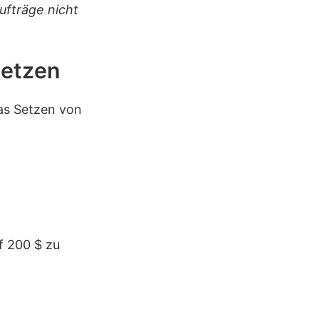
fträge nicht
setzen
as Setzen von
f 200 $ zu