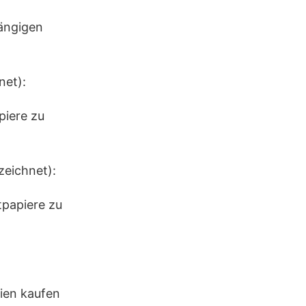
gängigen
net):
piere zu
zeichnet):
tpapiere zu
tien kaufen