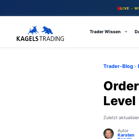
Skip
LIVE - 
to
content
Trader Wissen
D
Trader-Blog
>
Order
Level
Zuletzt aktualisie
Autor
Karsten