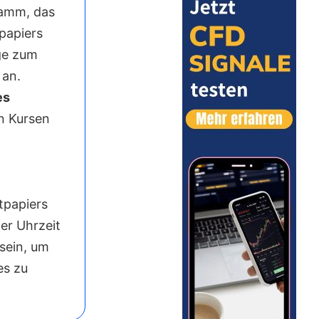
ramm, das
papiers
äge zum
 an.
es
n Kursen
tpapiers
er Uhrzeit
 sein, um
es zu