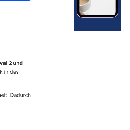
vel 2 und
k in das
elt. Dadurch