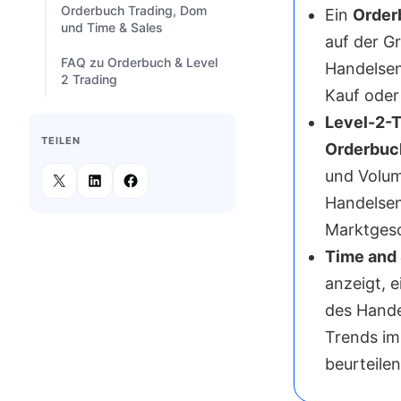
Orderbuch Trading, Dom
Ein
Order
und Time & Sales
auf der G
FAQ zu Orderbuch & Level
Handelsen
2 Trading
Kauf oder
Level-2-T
TEILEN
Orderbuc
und Volum
Handelsen
Marktgesc
Time and 
anzeigt, 
des Hande
Trends im 
beurteilen