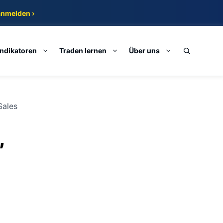
anmelden ›
Indikatoren
Traden lernen
Über uns
Sales
,