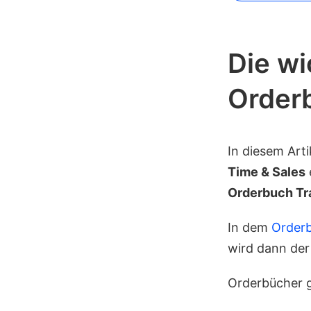
Die wi
Order
In diesem Arti
Time & Sales
Orderbuch Tr
In dem
Order
wird dann der
Orderbücher g