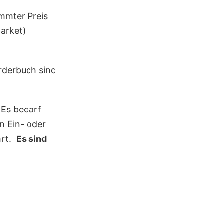
mmter Preis
Market)
rderbuch sind
 Es bedarf
n Ein- oder
hrt.
Es sind