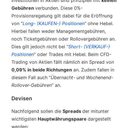
Investitionen in Aktien sind prinzipiell mit
keinen
Gebühren
verbunden. Diese 0%-
Provisionsregelung gilt dabei für die Eröffnung
von “
Long- (KAUFEN-) Positionen
” ohne Hebel.
Hierbei fallen weder Managementgebühren,
noch Ticketgebühren oder Rollovergebühren an.
Dies gilt jedoch nicht bei “
Short- (VERKAUF-)
Positionen
” oder Trades mit Hebel. Beim CFD-
Trading von Aktien fällt nämlich ein Spread von
0,09% in beide Richtungen
an. Zudem fallen in
diesem Fall auch “
Übernacht- und Wochenend-
Rollover-Gebühren
” an.
Devisen
Nachfolgend sollen die
Spreads
der mitunter
wichtigsten
Hauptwährungspaare
dargestellt
werden: