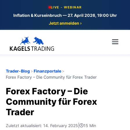
Skip
LIVE - WEBINAR
to
Inflation & Kurseinbruch — 27. April 2026, 19:00 Uhr
content
Jetzt anmelden ›
Me
Trader-Blog
>
Finanzportale
>
Forex Factory – Die Community für Forex Trader
Forex Factory – Die
Community für Forex
Trader
|
Zuletzt aktualisiert: 14. February 2025
15 Min