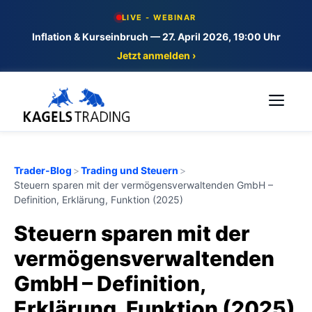
Skip
LIVE - WEBINAR
to
Inflation & Kurseinbruch — 27. April 2026, 19:00 Uhr
content
Jetzt anmelden ›
Me
Trader-Blog
>
Trading und Steuern
>
Steuern sparen mit der vermögensverwaltenden GmbH –
Definition, Erklärung, Funktion (2025)
Steuern sparen mit der
vermögensverwaltenden
GmbH – Definition,
Erklärung, Funktion (2025)