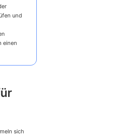
der
rüfen und
en
m einen
ür
meln sich