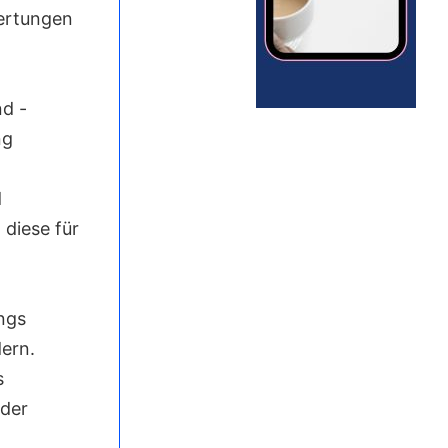
ertungen
nd -
ng
d
diese für
ngs
ern.
s
oder