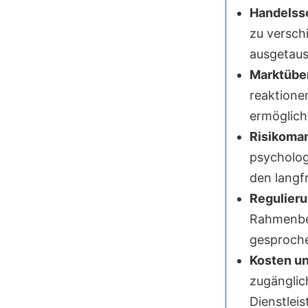
Handelsso
zu versch
ausgetaus
Marktübe
reaktione
ermöglich
Risikoma
psycholog
den langf
Regulieru
Rahmenbed
gesproche
Kosten un
zugänglic
Dienstlei