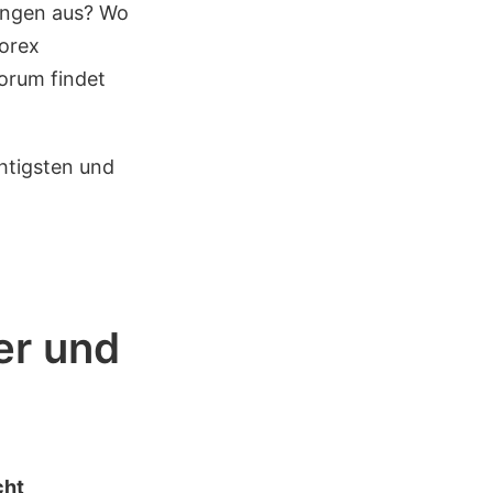
ungen aus? Wo
Forex
orum findet
chtigsten und
er und
cht