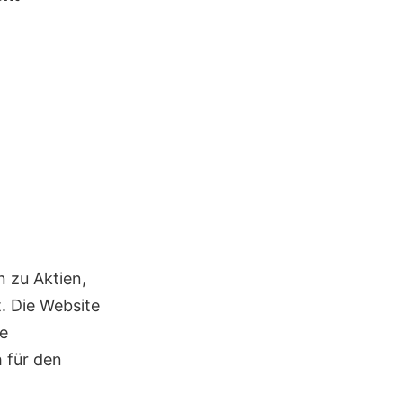
n zu Aktien,
. Die Website
e
h für den