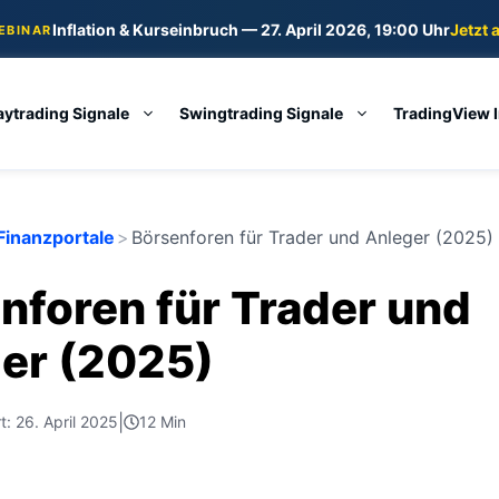
Inflation & Kurseinbruch — 27. April 2026, 19:00 Uhr
Jetzt 
WEBINAR
aytrading Signale
Swingtrading Signale
TradingView 
Finanzportale
>
Börsenforen für Trader und Anleger (2025)
nforen für Trader und
er (2025)
|
rt: 26. April 2025
12 Min