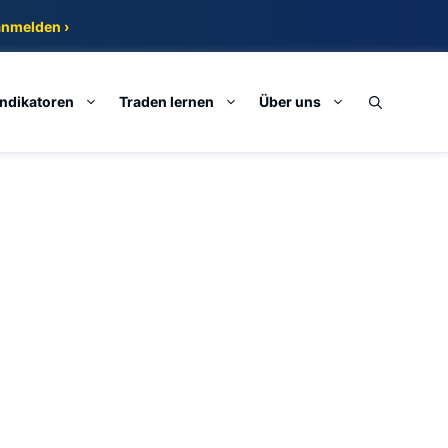
anmelden ›
Indikatoren
Traden lernen
Über uns