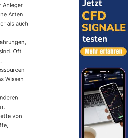
r Anleger
ene Arten
er als auch
fahrungen,
sind. Oft
.
ressourcen
das Wissen
anderen
n.
lette von
fe,