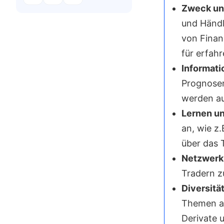
Zweck un
und Händl
von Finan
für erfah
Informati
Prognosen
werden au
Lernen un
an, wie z.
über das T
Netzwerk
Tradern z
Diversitä
Themen ab
Derivate 