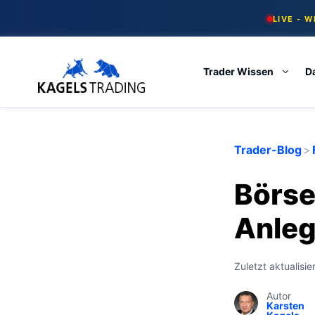
Skip
LIVE - 
to
content
Trader Wissen
D
Trader-Blog
>
Börse
Anleg
Zuletzt aktualisie
Autor
Karsten