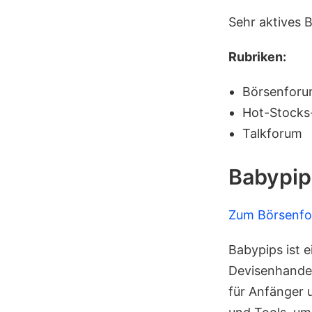
Sehr aktives 
Rubriken:
Börsenfor
Hot-Stocks
Talkforum
Babypip
Zum Börsenf
Babypips ist e
Devisenhandel
für Anfänger u