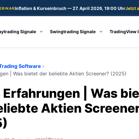
Inflation & Kurseinbruch — 27. April 2026, 19:00 Uhr
Jetzt 
WEBINAR
aytrading Signale
Swingtrading Signale
TradingView 
Trading Software
>
ngen | Was bietet der beliebte Aktien Screener? (2025)
z Erfahrungen | Was bie
eliebte Aktien Screene
5)