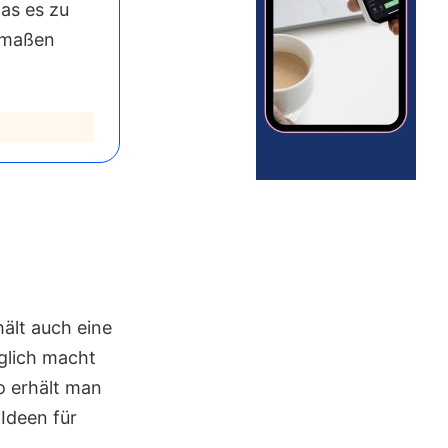
was es zu
ermaßen
hält auch eine
glich macht
So erhält man
-Ideen für