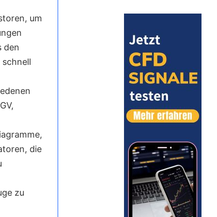
estoren, um
rungen
s den
 schnell
iedenen
KGV,
Diagramme,
atoren, die
u
uge zu