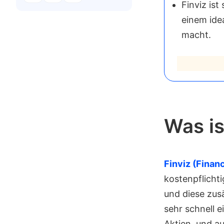
Finviz ist
einem ide
macht.
Was is
Finviz (Financ
kostenpflicht
und diese zusä
sehr schnell e
Aktien, und au