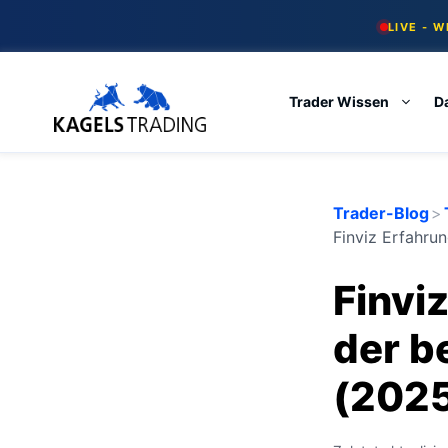
Skip
LIVE - 
to
content
Trader Wissen
D
Trader-Blog
>
Finviz Erfahru
Finvi
der b
(202