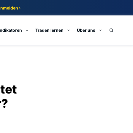
anmelden ›
Indikatoren
Traden lernen
Über uns
tet
r?