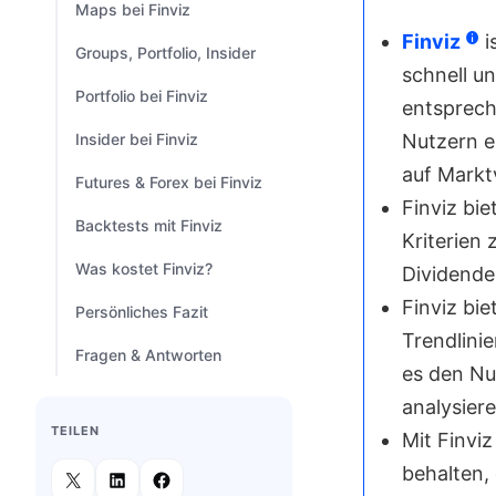
Maps bei Finviz
Finviz
i
Groups, Portfolio, Insider
schnell u
Portfolio bei Finviz
entspreche
Insider bei Finviz
Nutzern e
auf Markt
Futures & Forex bei Finviz
Finviz bie
Backtests mit Finviz
Kriterien 
Was kostet Finviz?
Dividende
Finviz bi
Persönliches Fazit
Trendlinie
Fragen & Antworten
es den Nu
analysiere
TEILEN
Mit Finvi
behalten,