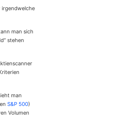
 irgendwelche
 kann man sich
ld“ stehen
Aktienscanner
riterien
sieht man
den
S&P 500
)
iven Volumen