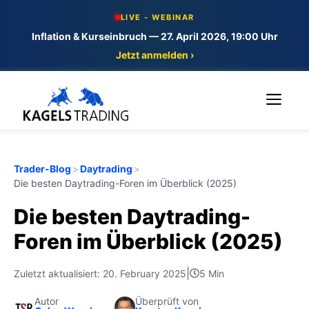
Skip
LIVE - WEBINAR
to
Inflation & Kurseinbruch — 27. April 2026, 19:00 Uhr
content
Jetzt anmelden ›
Me
Trader-Blog
>
Daytrading
>
Die besten Daytrading-Foren im Überblick (2025)
Die besten Daytrading-
Foren im Überblick (2025)
|
Zuletzt aktualisiert: 20. February 2025
5 Min
Autor
Überprüft von