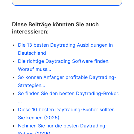
Nein, die Qualität der Informationen in
Bedürfnissen ab. Es ist jedoch wichtig,
Daytrading-Foren variiert stark, da sie
nicht zu viel Zeit in den Foren zu
von Mitgliedern mit unterschiedlichem
Diese Beiträge könnten Sie auch
verbringen und sich stattdessen auf
Erfahrungsniveau und Hintergrund
interessieren:
das tatsächliche Trading und das
gepostet werden. Es ist wichtig,
Lernen zu konzentrieren.
Die 13 besten Daytrading Ausbildungen in
kritisch zu sein und nicht alles zu
Deutschland
glauben, was dort gepostet wird.
Die richtige Daytrading Software finden.
Worauf muss…
So können Anfänger profitable Daytrading-
Strategien…
So finden Sie den besten Daytrading-Broker:
…
Diese 10 besten Daytrading-Bücher sollten
Sie kennen (2025)
Nehmen Sie nur die besten Daytrading-
Setups (2025)