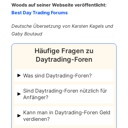
Woods auf seiner Webseite veröffentlicht:
Best Day Trading Forums
Deutsche Übersetzung von Karsten Kagels und
Gaby Boutaud
Häufige Fragen zu
Daytrading-Foren
Was sind Daytrading-Foren?
Daytrading-Foren sind Online-
Sind Daytrading-Foren nützlich für
Communities, die sich auf den Handel
Anfänger?
mit Aktien, Währungen,
Ja, Daytrading-Foren können eine
Kryptowährungen und anderen
Kann man in Daytrading-Foren Geld
nützliche Ressource für Anfänger sein,
verdienen?
Finanzinstrumenten konzentrieren. Sie
um zu lernen, wie man handelt und um
bieten eine Plattform für Trader, um