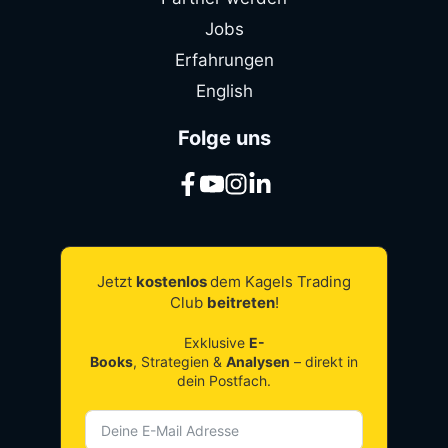
Jobs
Erfahrungen
English
Folge uns
Jetzt
kostenlos
dem Kagels Trading
Club
beitreten
!
Exklusive
E-
Books
, Strategien &
Analysen
– direkt in
dein Postfach.