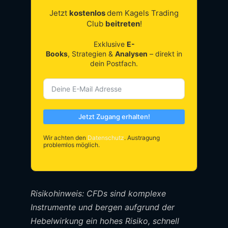
Jetzt
kostenlos
dem Kagels Trading
Club
beitreten
!
Exklusive
E-
Books
, Strategien &
Analysen
– direkt in
dein Postfach.
Jetzt Zugang erhalten!
Wir achten den
Datenschutz
. Austragung
problemlos möglich.
Risikohinweis: CFDs sind komplexe
Instrumente und bergen aufgrund der
Hebelwirkung ein hohes Risiko, schnell