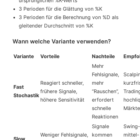
ursprünglichen %K-Werts
3 Perioden für die Glättung von %K
3 Perioden für die Berechnung von %D als
gleitender Durchschnitt von %K
Wann welche Variante verwenden?
Variante
Vorteile
Nachteile
Empfoh
Mehr
Fehlsignale,
Scalpin
Reagiert schneller,
mehr
kurzfri
Fast
frühere Signale,
“Rauschen”,
Tradin
Stochastik
höhere Sensitivität
erfordert
hochli
schnelle
Märkte
Reaktionen
Signale
Swing-
Weniger Fehlsignale,
kommen
mittel-
Slow