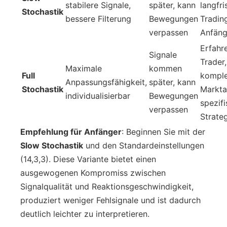
stabilere Signale,
später, kann
langfri
Stochastik
bessere Filterung
Bewegungen
Tradin
verpassen
Anfäng
Erfahr
Signale
Trader,
Maximale
kommen
Full
kompl
Anpassungsfähigkeit,
später, kann
Stochastik
Markta
individualisierbar
Bewegungen
spezif
verpassen
Strate
Empfehlung für Anfänger
: Beginnen Sie mit der
Slow Stochastik
und den Standardeinstellungen
(14,3,3). Diese Variante bietet einen
ausgewogenen Kompromiss zwischen
Signalqualität und Reaktionsgeschwindigkeit,
produziert weniger Fehlsignale und ist dadurch
deutlich leichter zu interpretieren.