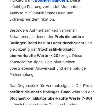
Indikators mit
Bollinger Bändern
. Diese
mächtige Paarung verbindet Momentum-
Analyse mit Volatilitätsmessung und
Extrempreisidentifikation.
Besondere Aufmerksamkeit verdienen
Situationen, in denen der
Preis die untere
Bollinger-Band berührt oder durchbricht
und
gleichzeitig der
Stochastik-Indikator
überverkaufte Werte (<20)
zeigt. Diese
Konstellation signalisiert häufig einen
übertriebenen Ausverkauf und eine baldige
Preiserholung.
Das Gegenstück für Verkaufssignale: Der
Preis
berührt die obere Bollinger-Band
während der
Stochastik-Indikator überkaufte Werte (>80)
aufweist – ein starkes Zeichen für eine