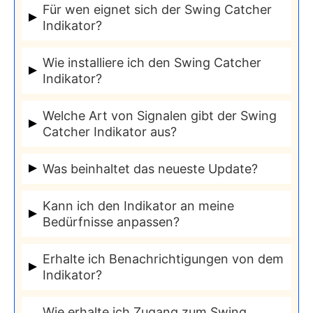
Für wen eignet sich der Swing Catcher
Indikator?
Der Swing Catcher Indikator eignet sich
Wie installiere ich den Swing Catcher
sowohl für Anfänger als auch für Profi-
Indikator?
Trader.
Die Installation erfolgt in nur drei einfachen
Welche Art von Signalen gibt der Swing
Klicks. Es wurde besonderer Wert auf eine
Catcher Indikator aus?
unkomplizierte Handhabung gelegt.
Der Indikator kann trendfolgende Signale
Was beinhaltet das neueste Update?
ausgeben, die je nach zurückliegender
Das neueste Update hat eine Backtesting-
Anzahl von Signalen die optimale
Kann ich den Indikator an meine
Funktion hinzugefügt und bietet
Einstellung aus einem integrierten Backtest
Bedürfnisse anpassen?
umfangreiche visuelle Erweiterungen, wie
empfiehlt. Die Entscheidung liegt beim
Ja, der Indikator bietet zahlreiche
beispielsweise Support- und
Nutzer.
Erhalte ich Benachrichtigungen von dem
Einstellungsmöglichkeiten und kann mit
Indikator?
Resistancezonen.
verschiedenen Dashboards verwendet
Ja, in Kombination mit TradingView erhalten
werden.
Wie erhalte ich Zugang zum Swing