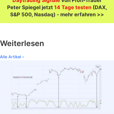
Daytrading Signale
von Profi-Trader
Peter Spiegel jetzt
14 Tage testen
(DAX,
S&P 500, Nasdaq) - mehr erfahren >>
Weiterlesen
Alle Artikel ›