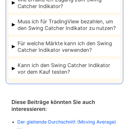
Sie Benachrichtigungen auf all Ihren
Catcher Indikator?
Geräten, sobald ein profitables Signal
Nachdem Sie den Indikator gekauft haben
generiert wird.
Muss ich für TradingView bezahlen, um
und Ihren TradingView-Nutzernamen
den Swing Catcher Indikator zu nutzen?
angegeben haben, wird Ihr Zugang
Nein, Sie können den Swing Catcher
innerhalb von 24 bis 48 Stunden
Für welche Märkte kann ich den Swing
Indikator auch mit der kostenlosen
Catcher Indikator verwenden?
freigeschaltet.
Basisversion von TradingView nutzen.
Der Swing Catcher Indikator funktioniert für
Kann ich den Swing Catcher Indikator
jeden Markt, den Sie bei TradingView
vor dem Kauf testen?
abrufen können.
Nein, ein Test des Indikators vor dem Kauf
ist nicht möglich. Für weitere Einblicke
können Sie den YouTube-Kanal besuchen.
Diese Beiträge könnten Sie auch
interessieren:
Der gleitende Durchschnitt (Moving Average)