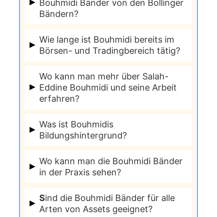
Salah-Eddine Bouhmidi entwickelter
Marktresearch in Deutschland,
Bouhmidi Bänder von den Bollinger
Bändern?
Volatilitätsindikator. Sie helfen Tradern,
Österreich und den Niederlanden
Widerstände und Unterstützungen zu
verantwortlich.
Während die Bollinger Bänder auf
Wie lange ist Bouhmidi bereits im
identifizieren.
historischer Volatilität basieren,
Börsen- und Tradingbereich tätig?
stützen sich die Bouhmidi Bänder mehr
Salah-Eddine Bouhmidi hat mehr als 15
auf die
implizite Volatilität
.
Wo kann man mehr über Salah-
Jahre Erfahrung im Börsen- und
Eddine Bouhmidi und seine Arbeit
erfahren?
Tradingbereich.
Bouhmidi ist vor allem durch seine
Was ist Bouhmidis
Tätigkeit bei DailyFX bekannt. Zudem
Bildungshintergrund?
bietet er auf seiner Webseite einen
Er hat einen Master of Science in
Börsenbrief an.
Wo kann man die Bouhmidi Bänder
Wirtschaftswissenschaften und hat
in der Praxis sehen?
sich intensiv mit der
Die Bouhmidi Bänder können in
Kapitalmarkttheorie und der
S
ind die Bouhmidi Bänder für alle
verschiedenen Trading-Plattformen,
Arten von Assets geeignet?
quantitativen Analyse