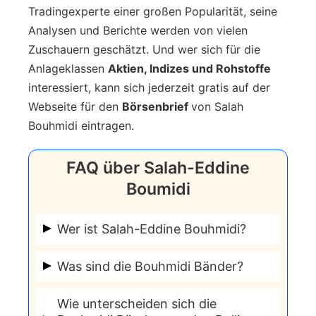
Tradingexperte einer großen Popularität, seine
Analysen und Berichte werden von vielen
Zuschauern geschätzt. Und wer sich für die
Anlageklassen
Aktien, Indizes und Rohstoffe
interessiert, kann sich jederzeit gratis auf der
Webseite für den
Börsenbrief
von Salah
Bouhmidi eintragen.
FAQ über Salah-Eddine
Boumidi
Wer ist Salah-Eddine Bouhmidi?
Salah-Eddine Bouhmidi ist ein
Was sind die Bouhmidi Bänder?
renommierter Tradingexperte und als
Die Bouhmidi Bänder sind ein von
Head of Markets bei IG für das
Wie unterscheiden sich die