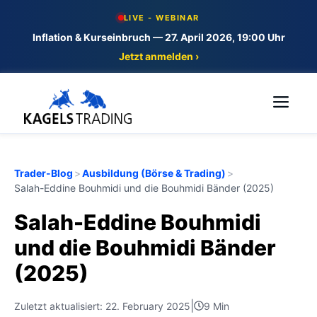
Skip
LIVE - WEBINAR
to
Inflation & Kurseinbruch — 27. April 2026, 19:00 Uhr
content
Jetzt anmelden ›
Me
Trader-Blog
>
Ausbildung (Börse & Trading)
>
Salah-Eddine Bouhmidi und die Bouhmidi Bänder (2025)
Salah-Eddine Bouhmidi
und die Bouhmidi Bänder
(2025)
|
Zuletzt aktualisiert: 22. February 2025
9 Min