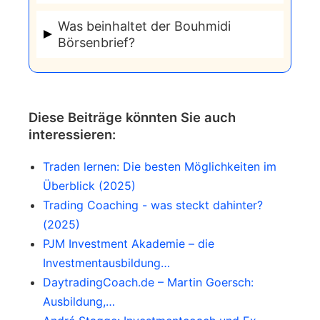
wie zum Beispiel
TradingView,
auseinandergesetzt.
Ja, nach Angaben von Salah Bouhmidi
angewendet werden.
Was beinhaltet der Bouhmidi
kann der Indikator für viele
Börsenbrief?
verschiedene Märkte genutzt werden.
Der Blrsenbrief von Bouhmidi ist
komplett gratis. Als Abonnent
bekommst du hier börsentäglich:
Diese Beiträge könnten Sie auch
interessieren:
– Grafische Aufbereitungen zur
Entwicklung populärer Assets seit
Traden lernen: Die besten Möglichkeiten im
Jahresbeginn
Überblick (2025)
– Technische Aktienscreener
Trading Coaching - was steckt dahinter?
– Wirtschaftskalender mit wichtigen
(2025)
Events für die anstehende Woche
PJM Investment Akademie – die
– CoT Reports
Investmentausbildung…
– Trading-Signale und wichtige Zonen
DaytradingCoach.de – Martin Goersch:
Ausbildung,…