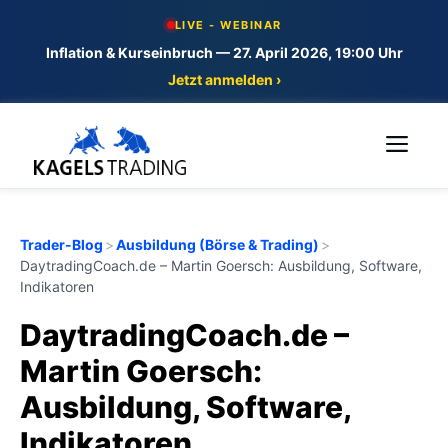
Skip
LIVE - WEBINAR
to
Inflation & Kurseinbruch — 27. April 2026, 19:00 Uhr
content
Jetzt anmelden ›
Me
Trader-Blog
>
Ausbildung (Börse & Trading)
>
DaytradingCoach.de – Martin Goersch: Ausbildung, Software,
Indikatoren
DaytradingCoach.de –
Martin Goersch:
Ausbildung, Software,
Indikatoren