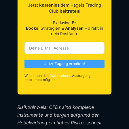
Jetzt
kostenlos
dem Kagels Trading
Club
beitreten
!
Exklusive
E-
Books
, Strategien &
Analysen
– direkt in
dein Postfach.
Jetzt Zugang erhalten!
Wir achten den
Datenschutz
. Austragung
problemlos möglich.
Risikohinweis: CFDs sind komplexe
Instrumente und bergen aufgrund der
Hebelwirkung ein hohes Risiko, schnell