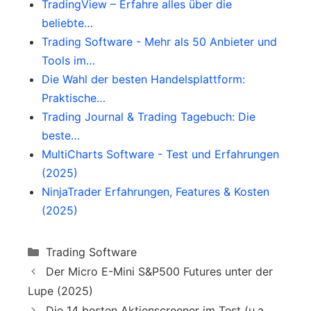
TradingView – Erfahre alles über die
Latenz und schnelle Ausführung von
Handelsstrategien.
beliebte…
Handelsaufträgen bekannt.
Trading Software - Mehr als 50 Anbieter und
Tools im…
Die Wahl der besten Handelsplattform:
Praktische…
Trading Journal & Trading Tagebuch: Die
beste…
MultiCharts Software - Test und Erfahrungen
(2025)
NinjaTrader Erfahrungen, Features & Kosten
(2025)
Categories
Trading Software
Der Micro E-Mini S&P500 Futures unter der
Lupe (2025)
Die 14 besten Aktienscreener im Test (u.a.