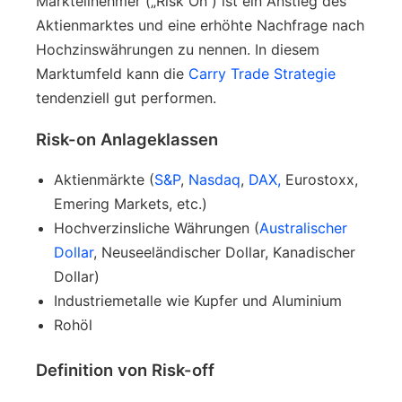
Markteilnehmer („Risk On“) ist ein Anstieg des
Aktienmarktes und eine erhöhte Nachfrage nach
Hochzinswährungen zu nennen. In diesem
Marktumfeld kann
die
Carry
Trade Strategie
tendenziell gut performen
.
Risk-on Anlageklassen
Aktienmärkte (
S&P
,
Nasdaq
,
DAX,
Eurostoxx,
Emering Markets, etc.)
Hochverzinsliche Währungen (
Australischer
Dollar
, Neuseeländischer Dollar, Kanadischer
Dollar)
Industriemetalle wie Kupfer und Aluminium
Rohöl
Definition von Risk-off