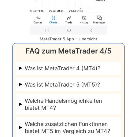
MetaTrader 5 App – Übersicht
FAQ zum MetaTrader 4/5
Was ist MetaTrader 4 (MT4)?
MT4 ist eine elektronische
Was ist MetaTrader 5 (MT5)?
Handelsplattform, die hauptsächlich
MT5 ist eine erweiterte und
von privaten Tradern für den
Welche Handelsmöglichkeiten
leistungsstärkere Handelsplattform für
spekulativen Devisenhandel verwendet
bietet MT4?
Forex- und Aktienmärkte im Vergleich
wird.
MT4 bietet fortgeschrittene
technische
zu MT4.
Welche zusätzlichen Funktionen
Analyse
, ein flexibles Handelssystem,
bietet MT5 im Vergleich zu MT4?