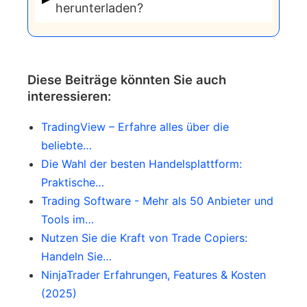
regelmäßige Updates und
herunterladen?
mehr Funktionen und eine tiefere
Verbesserungen, um die Bedürfnisse
Analyse für fortgeschrittene Händler
Beide Plattformen können von den
der Händler zu erfüllen und die
bietet.
offiziellen Websites von MetaTrader
Plattformstabilität zu gewährleisten.
oder von den Websites der meisten
Diese Beiträge könnten Sie auch
Forex-Broker heruntergeladen werden.
interessieren:
TradingView – Erfahre alles über die
beliebte…
Die Wahl der besten Handelsplattform:
Praktische…
Trading Software - Mehr als 50 Anbieter und
Tools im…
Nutzen Sie die Kraft von Trade Copiers:
Handeln Sie…
NinjaTrader Erfahrungen, Features & Kosten
(2025)