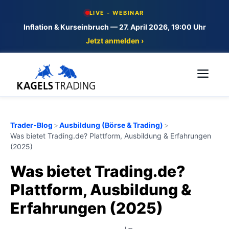
Skip
LIVE - WEBINAR
to
Inflation & Kurseinbruch — 27. April 2026, 19:00 Uhr
content
Jetzt anmelden ›
Me
Trader-Blog
>
Ausbildung (Börse & Trading)
>
Was bietet Trading.de? Plattform, Ausbildung & Erfahrungen
(2025)
Was bietet Trading.de?
Plattform, Ausbildung &
Erfahrungen (2025)