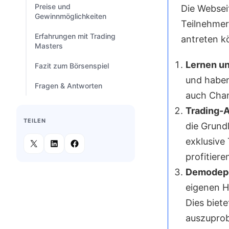
Preise und
Die Websei
Gewinnmöglichkeiten
Teilnehmer
Erfahrungen mit Trading
antreten k
Masters
Lernen u
Fazit zum Börsenspiel
und haben
Fragen & Antworten
auch Chan
Trading-
TEILEN
die Grund
exklusive
profitiere
Demodep
eigenen H
Dies biet
auszuprob