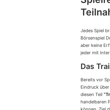
Teiln
Jedes Spiel b
Börsenspiel D
aber keine Er
jeder mit Int
Das Tra
Bereits vor S
Eindruck über
diesen Teil
“T
handelbaren 
können. Ziel d