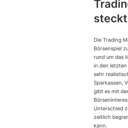
Tradin
steckt
Die Trading Ma
Börsenspiel z
rund um das l
in den letzte
sehr realistis
Sparkassen, V
gibt es mit d
Börseninteress
Unterschied 
zeitlich begr
kann.