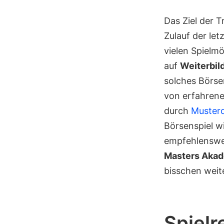
Das Ziel der T
Zulauf der let
vielen Spielmö
auf
Weiterbil
solches Börse
von erfahrene
durch
Muster
Börsenspiel wi
empfehlenswer
Masters Aka
bisschen weit
Spielr