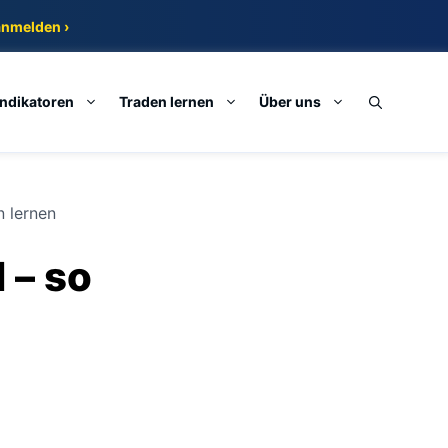
anmelden ›
Indikatoren
Traden lernen
Über uns
n lernen
 – so