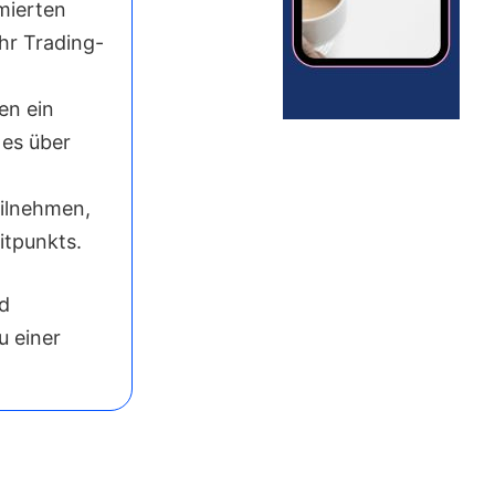
mierten
hr Trading-
en ein
es über
eilnehmen,
itpunkts.
d
u einer