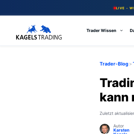
Skip
LIVE - 
to
content
Trader Wissen
D
Trader-Blog
>
Tradi
kann 
Zuletzt aktualisie
Autor
Karsten