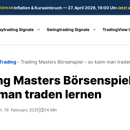
Inflation & Kurseinbruch — 27. April 2026, 19:00 Uhr
Jetzt 
WEBINAR
aytrading Signale
Swingtrading Signale
TradingView 
Trading
>
Trading Masters Börsenspiel – so kann man trade
ng Masters Börsenspiel
man traden lernen
|
rt: 19. February 2025
14 Min