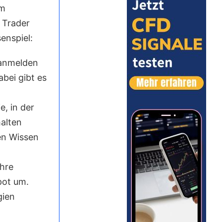
em
 Trader
enspiel:
 anmelden
bei gibt es
, in der
halten
en Wissen
ihre
pot um.
gien