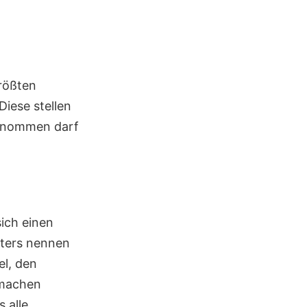
größten
iese stellen
genommen darf
ich einen
sters nennen
el, den
 machen
 alle