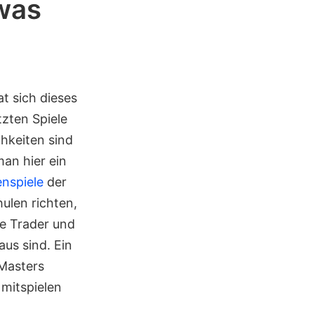
 was
at sich dieses
zten Spiele
chkeiten sind
an hier ein
nspiele
der
ulen richten,
e Trader und
aus sind. Ein
 Masters
 mitspielen