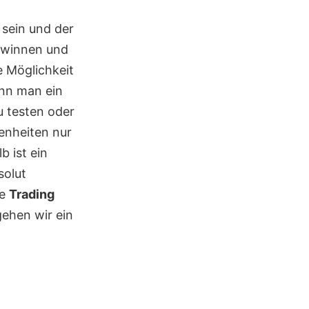
 sein und der
Gewinnen und
e Möglichkeit
nn man ein
 testen oder
enheiten nur
b ist ein
solut
te
Trading
ehen wir ein