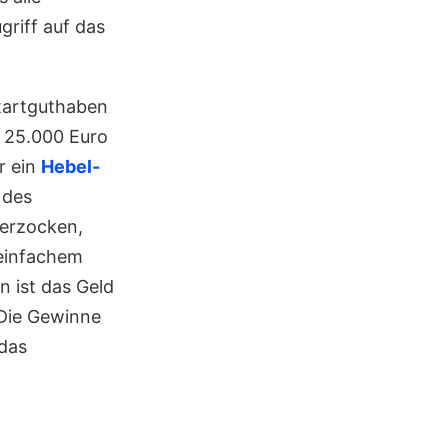
griff auf das
Startguthaben
n 25.000 Euro
r ein
Hebel-
 des
verzocken,
 einfachem
n ist das Geld
 Die Gewinne
 das