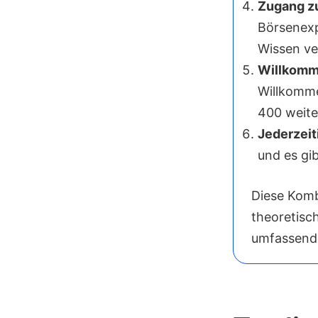
Zugang z
Börsenexp
Wissen ve
Willkomm
Willkomme
400 weite
Jederzeit
und es gi
Diese Komb
theoretisc
umfassende