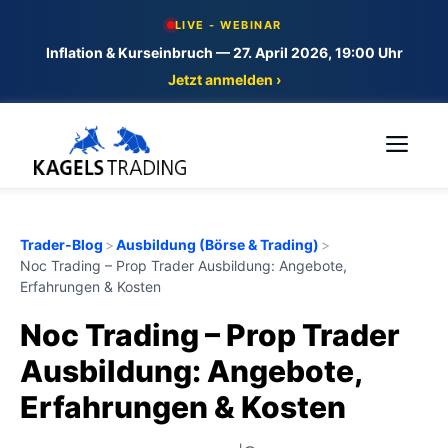
Skip
LIVE - WEBINAR
to
Inflation & Kurseinbruch — 27. April 2026, 19:00 Uhr
content
Jetzt anmelden ›
Me
Trader-Blog
>
Ausbildung (Börse & Trading)
>
Noc Trading – Prop Trader Ausbildung: Angebote,
Erfahrungen & Kosten
Noc Trading – Prop Trader
Ausbildung: Angebote,
Erfahrungen & Kosten