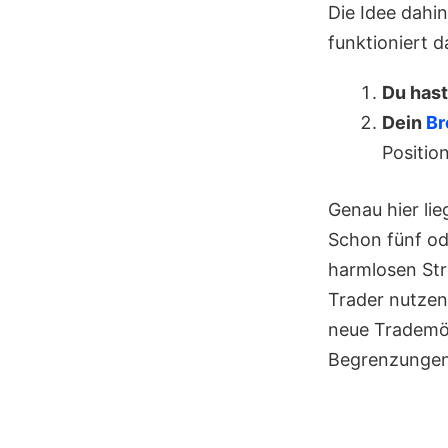
Die Idee dahin
funktioniert 
Du hast
Dein
Br
Positio
Genau hier li
Schon fünf od
harmlosen Stra
Trader nutzen
neue Trademög
Begrenzungen