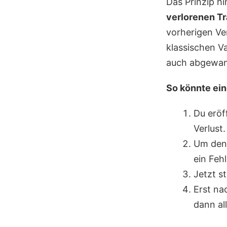
Das Prinzip hi
verlorenen Tr
vorherigen Ver
klassischen Va
auch abgewand
So könnte ein
Du eröf
Verlust.
Um den 
ein Feh
Jetzt s
Erst na
dann al