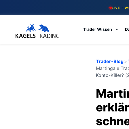
Skip
LIVE - 
to
content
Trader Wissen
D
Trader-Blog
>
Martingale Tra
Konto-Killer? 
Marti
erklä
schne