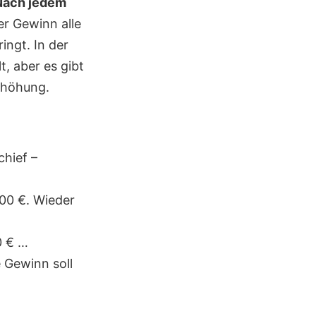
Nach jedem
er Gewinn alle
ingt. In der
t, aber es gibt
rhöhung.
chief –
00 €. Wieder
0 € …
 Gewinn soll