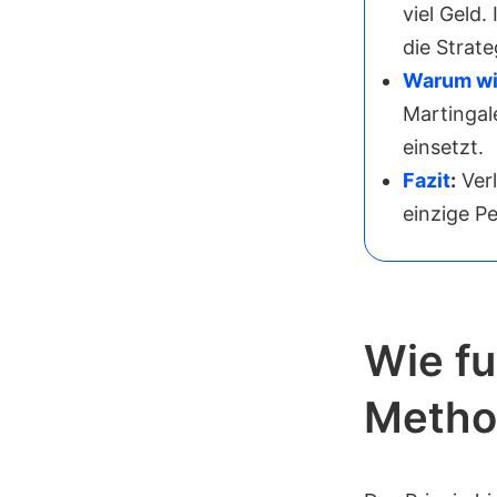
viel Geld.
die Strat
Warum wir
Martingale
einsetzt.
Fazit
:
Verl
einzige P
Wie fu
Metho