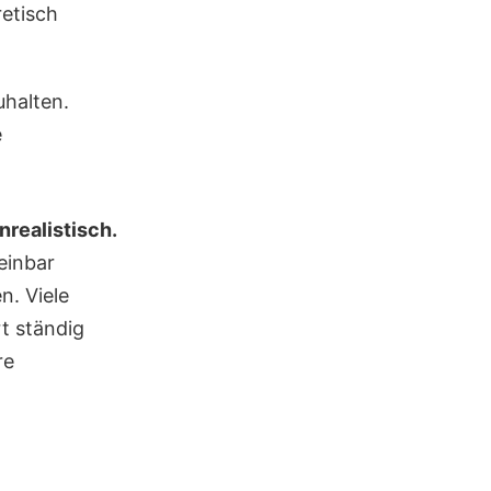
etisch
uhalten.
e
nrealistisch.
einbar
n. Viele
rt ständig
re