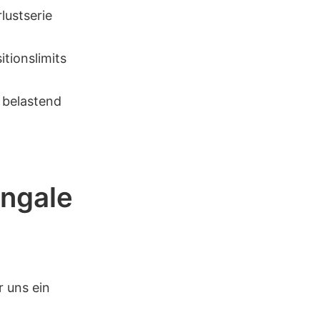
lustserie
tionslimits
 belastend
ingale
r uns ein