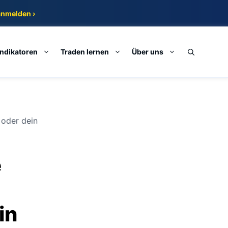
anmelden ›
Indikatoren
Traden lernen
Über uns
 oder dein
e
in