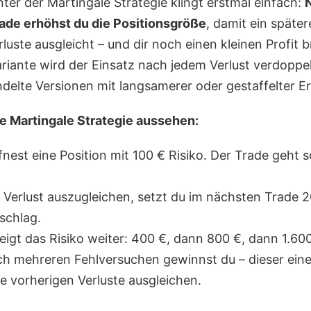
nter der Martingale Strategie klingt erstmal einfach:
ade erhöhst du die Positionsgröße
, damit ein später
luste ausgleicht – und dir noch einen kleinen Profit br
riante wird der Einsatz nach jedem Verlust verdoppel
elte Versionen mit langsamerer oder gestaffelter E
e Martingale Strategie aussehen:
fnest eine Position mit 100 € Risiko. Der Trade geht s
Verlust auszugleichen, setzt du im nächsten Trade 2
lschlag.
teigt das Risiko weiter: 400 €, dann 800 €, dann 1.60
ch mehreren Fehlversuchen gewinnst du – dieser eine
le vorherigen Verluste ausgleichen.