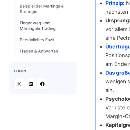
Prinzip
:
Na
Beispiel der Martingale
nächsten 
Strategie
Ursprung
Finger weg vom
Martingale Trading
vor allem
eine Pech
Persönliches Fazit
Übertragu
Fragen & Antworten
Positions
am Ende m
TEILEN
Das groß
wenigen V
ein.
Psycholog
Verluste 
Margin-Cal
Kapitalgr