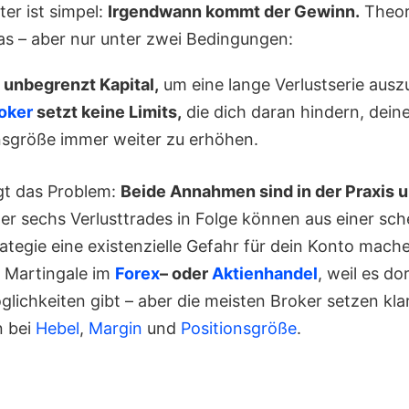
ter ist simpel:
Irgendwann kommt der Gewinn.
Theor
das – aber nur unter zwei Bedingungen:
 unbegrenzt Kapital,
um eine lange Verlustserie ausz
oker
setzt keine Limits,
die dich daran hindern, dein
nsgröße immer weiter zu erhöhen.
egt das Problem:
Beide Annahmen sind in der Praxis u
er sechs Verlusttrades in Folge können aus einer sch
tegie eine existenzielle Gefahr für dein Konto mache
 Martingale im
Forex
– oder
Aktienhandel
, weil es do
lichkeiten gibt – aber die meisten Broker setzen kla
 bei
Hebel
,
Margin
und
Positionsgröße
.