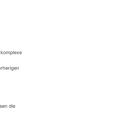
e komplexe
orherigen
sen die