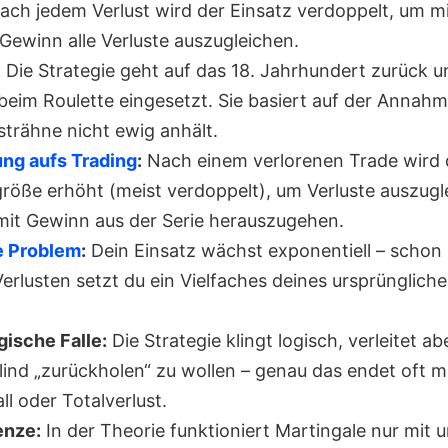
ch jedem Verlust wird der Einsatz verdoppelt, um m
Gewinn alle Verluste auszugleichen.
:
Die Strategie geht auf das 18. Jahrhundert zurück 
 beim Roulette eingesetzt. Sie basiert auf der Annahm
strähne nicht ewig anhält.
ng aufs Trading
:
Nach einem verlorenen Trade wird 
größe erhöht (meist verdoppelt), um Verluste auszug
it Gewinn aus der Serie herauszugehen.
e Problem
:
Dein Einsatz wächst exponentiell – schon
erlusten setzt du ein Vielfaches deines ursprünglich
ische Falle:
Die Strategie klingt logisch, verleitet ab
blind „zurückholen“ zu wollen – genau das endet oft m
l oder Totalverlust.
enze:
In der Theorie funktioniert Martingale nur mit 