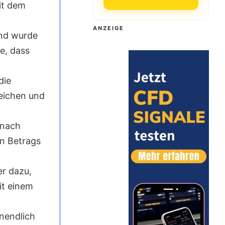
it dem
ANZEIGE
und wurde
e, dass
die
leichen und
 nach
en Betrags
er dazu,
it einem
unendlich