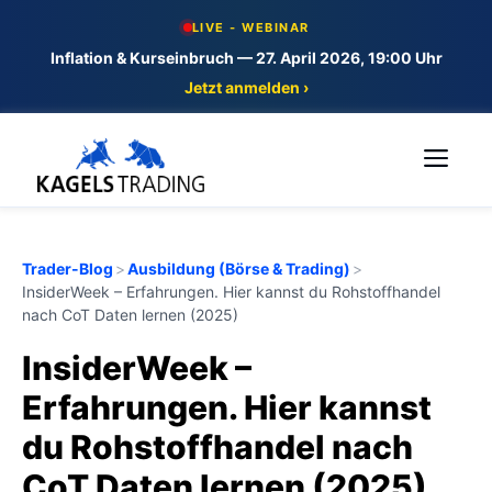
Skip
LIVE - WEBINAR
to
Inflation & Kurseinbruch — 27. April 2026, 19:00 Uhr
content
Jetzt anmelden ›
Me
Trader-Blog
>
Ausbildung (Börse & Trading)
>
InsiderWeek – Erfahrungen. Hier kannst du Rohstoffhandel
nach CoT Daten lernen (2025)
InsiderWeek –
Erfahrungen. Hier kannst
du Rohstoffhandel nach
CoT Daten lernen (2025)