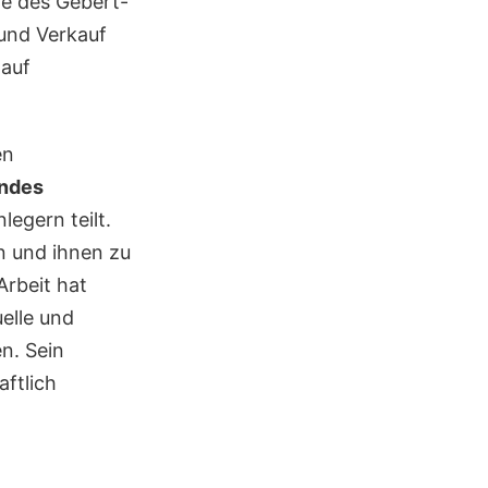
ge des Gebert-
 und Verkauf
 auf
en
endes
legern teilt.
en und ihnen zu
Arbeit hat
uelle und
n. Sein
aftlich