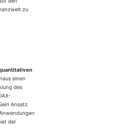
 auf den
inanzwelt zu
quantitativen
inaus einen
klung des
 DAX-
 Sein Ansatz
en Anwendungen
iet der