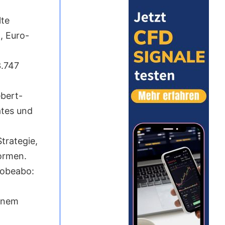
lte
n, Euro-
3.747
ebert-
ates und
trategie,
ormen.
robeabo:
einem