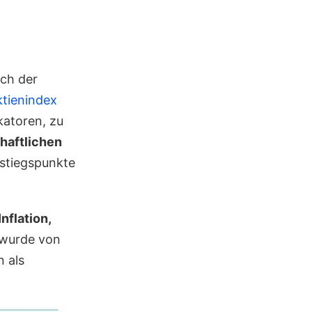
ich der
tienindex
katoren, zu
haftlichen
sstiegspunkte
Inflation,
n wurde von
 als