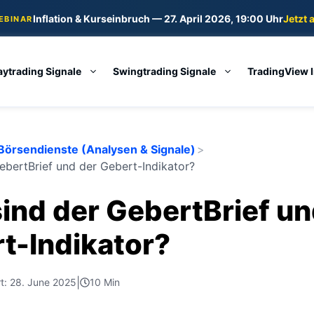
Inflation & Kurseinbruch — 27. April 2026, 19:00 Uhr
Jetzt 
WEBINAR
aytrading Signale
Swingtrading Signale
TradingView 
Börsendienste (Analysen & Signale)
>
ebertBrief und der Gebert-Indikator?
ind der GebertBrief un
t-Indikator?
|
ert: 28. June 2025
10 Min