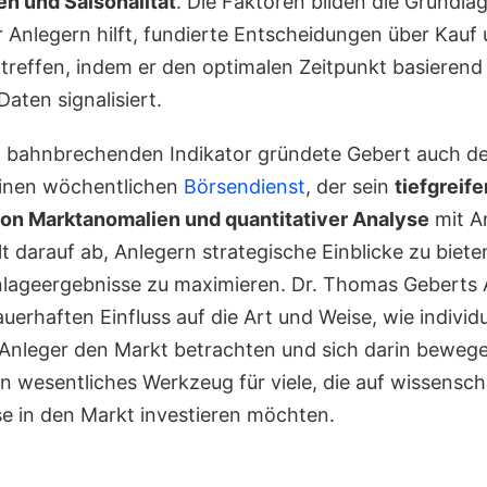
en und Saisonalität
. Die Faktoren bilden die Grundla
r Anlegern hilft, fundierte Entscheidungen über Kauf
 treffen, indem er den optimalen Zeitpunkt basierend
Daten signalisiert.
 bahnbrechenden Indikator gründete Gebert auch d
einen wöchentlichen
Börsendienst
, der sein
tiefgreif
on Marktanomalien und quantitativer Analyse
mit An
lt darauf ab, Anlegern strategische Einblicke zu biet
Anlageergebnisse zu maximieren. Dr. Thomas Geberts 
uerhaften Einfluss auf die Art und Weise, wie individ
le Anleger den Markt betrachten und sich darin bewege
ein wesentliches Werkzeug für viele, die auf wissensch
se in den Markt investieren möchten.