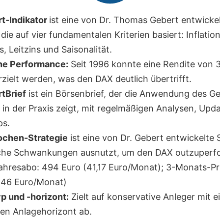
t-Indikator
ist eine von Dr. Thomas Gebert entwicke
 die auf vier fundamentalen Kriterien basiert: Inflatio
s, Leitzins und Saisonalität.
he Performance:
Seit 1996 konnte eine Rendite von 
zielt werden, was den DAX deutlich übertrifft.
tBrief
ist ein Börsenbrief, der die Anwendung des G
s in der Praxis zeigt, mit regelmäßigen Analysen, Upd
ps.
chen-Strategie
ist eine von Dr. Gebert entwickelte S
sche Schwankungen ausnutzt, um den DAX outzuperf
hresabo: 494 Euro (41,17 Euro/Monat); 3-Monats-P
(46 Euro/Monat)
p und -horizont:
Zielt auf konservative Anleger mit 
gen Anlagehorizont ab.