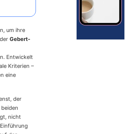
n, um ihre
 der
Gebert-
n. Entwickelt
le Kriterien –
en eine
enst, der
 beiden
t, nicht
 Einführung