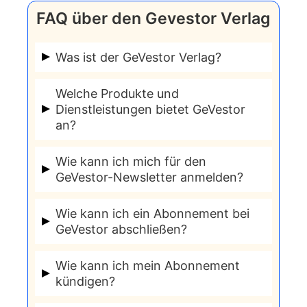
FAQ über den Gevestor Verlag
Was ist der GeVestor Verlag?
GeVestor ist ein Verlag, der sich auf
Welche Produkte und
Finanz- und Anlagestrategien
Dienstleistungen bietet GeVestor
an?
spezialisiert hat. Er bietet
Informationsdienste, Newsletter und
Börsen- und Finanznewsletter
Wie kann ich mich für den
Publikationen zu Themen wie Börse,
E-Books und Print-Publikationen
GeVestor-Newsletter anmelden?
Immobilien, Trading und Steuern an.
Trading-Analysen und Strategien
Du kannst dich über die offizielle
Seminare und Webinare
Wie kann ich ein Abonnement bei
GeVestor-Website
für verschiedene
GeVestor abschließen?
Newsletter und Publikationen
Abonnements können direkt über die
anmelden.
Wie kann ich mein Abonnement
Website abgeschlossen werden, indem
kündigen?
du dich für ein bestimmtes Produkt