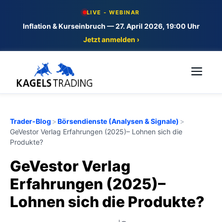
Skip
LIVE - WEBINAR
to
Inflation & Kurseinbruch — 27. April 2026, 19:00 Uhr
content
Jetzt anmelden ›
Me
Trader-Blog
>
Börsendienste (Analysen & Signale)
>
GeVestor Verlag Erfahrungen (2025)– Lohnen sich die
Produkte?
GeVestor Verlag
Erfahrungen (2025)–
Lohnen sich die Produkte?