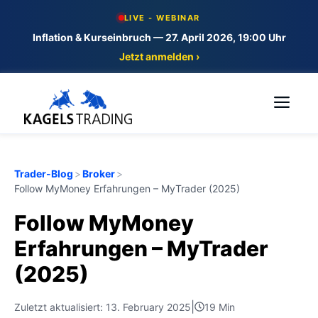
Skip
LIVE - WEBINAR
to
Inflation & Kurseinbruch — 27. April 2026, 19:00 Uhr
content
Jetzt anmelden ›
Me
Trader-Blog
>
Broker
>
Follow MyMoney Erfahrungen – MyTrader (2025)
Follow MyMoney
Erfahrungen – MyTrader
(2025)
|
Zuletzt aktualisiert: 13. February 2025
19 Min