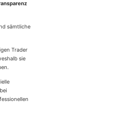
Transparenz
nd sämtliche
igen Trader
weshalb sie
ben.
elle
bei
fessionellen