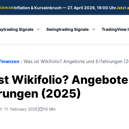
Inflation & Kurseinbruch — 27. April 2026, 19:00 Uhr
Jetzt 
WEBINAR
aytrading Signale
Swingtrading Signale
TradingView 
Finanzen
>
Was ist Wikifolio? Angebote und Erfahrungen (
st Wikifolio? Angebote
rungen (2025)
|
rt: 11. February 2025
19 Min