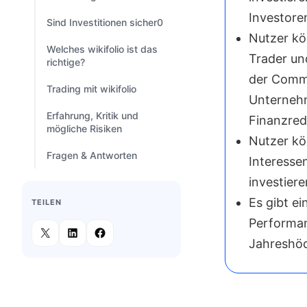
Investoren
Sind Investitionen sicher0
Nutzer k
Welches wikifolio ist das
Trader un
richtige?
der Commu
Trading mit wikifolio
Unternehm
Erfahrung, Kritik und
Finanzred
mögliche Risiken
Nutzer k
Fragen & Antworten
Interesse
investiere
Es gibt e
TEILEN
Performan
Jahreshöc