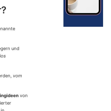
r?
enannte
legern und
ios
erden,
vom
ingideen
von
ierter
 in