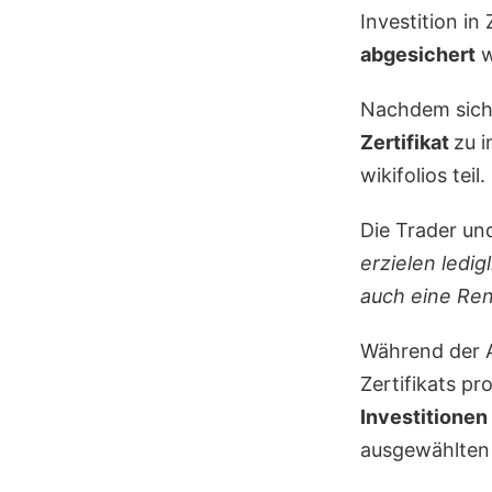
Investition i
abgesichert
w
Nachdem sich 
Zertifikat
zu i
wikifolios teil.
Die Trader und
erzielen ledi
auch eine Rend
Während der A
Zertifikats pr
Investitionen 
ausgewählten w