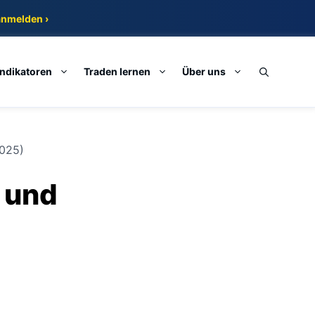
anmelden ›
Indikatoren
Traden lernen
Über uns
2025)
 und