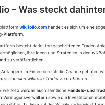
lio – Was steckt dahinte
eplattform
wikifolio.com
handelt es sich um eine sog
g-Plattform
.
lattform besteht darin, fortgeschrittenen Trader, An
 ermöglichen, ihre Ideen und Strategien in den
wikifol
d zu veröffentlichen.
l Anfängern im Finanzbereich die Chance geboten w
fessionellen wikifolio-Trader zu profitieren
.
ei wikifolio werden auch sämtliche
Handels- und Trad
en Vermögensverwaltern sowie die Investitionen etabl
einsehbar, da diese auf der Social-Trading-Plattform