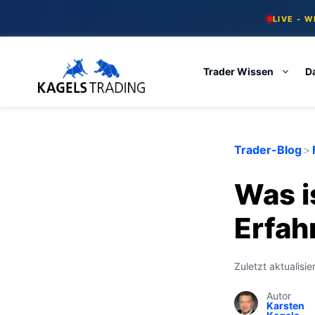
Skip
LIVE - 
to
content
Trader Wissen
D
Trader-Blog
>
Was i
Erfah
Zuletzt aktualisie
Autor
Karsten