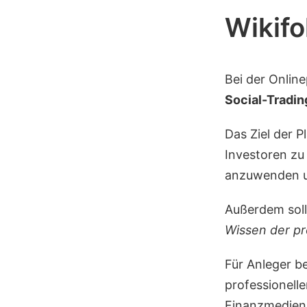
Wikifo
Bei der Onlin
Social-Tradin
Das Ziel der P
Investoren zu
anzuwenden un
Außerdem sol
Wissen der pro
Für Anleger b
professionell
Finanzmedien 