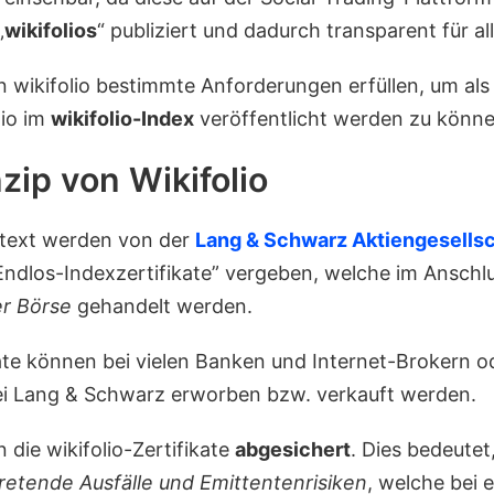
„
wikifolios
“ publiziert und dadurch transparent für a
n wikifolio bestimmte Anforderungen erfüllen, um als
io im
wikifolio-Index
veröffentlicht werden zu könne
zip von Wikifolio
ntext werden von der
Lang & Schwarz Aktiengesellsc
ndlos-Indexzertifikate” vergeben, welche im Anschl
er Börse
gehandelt werden.
kate können bei vielen Banken und Internet-Brokern o
ei Lang & Schwarz erworben bzw. verkauft werden.
die wikifolio-Zertifikate
abgesichert
. Dies bedeutet
tretende Ausfälle und Emittentenrisiken
, welche bei e