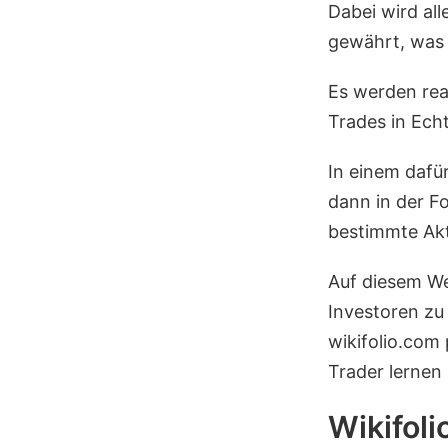
Dabei wird al
gewährt, was d
Es werden rea
Trades in Echt
In einem dafü
dann in der F
bestimmte Akt
Auf diesem We
Investoren z
wikifolio.com 
Trader lernen
Wikifol