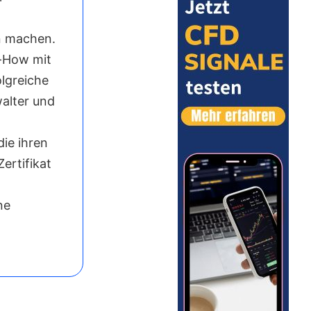
n machen.
w-How mit
olgreiche
alter und
die ihren
ertifikat
ne