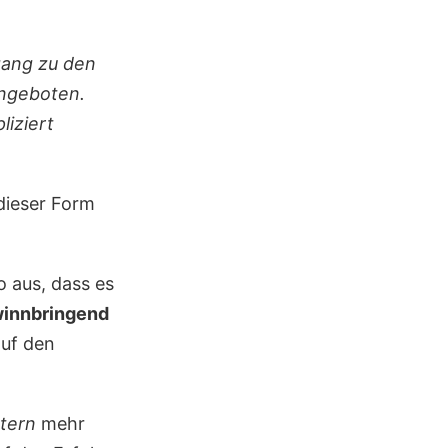
ugang zu den
Angeboten.
liziert
dieser Form
o aus, dass es
ewinnbringend
auf den
atern
mehr