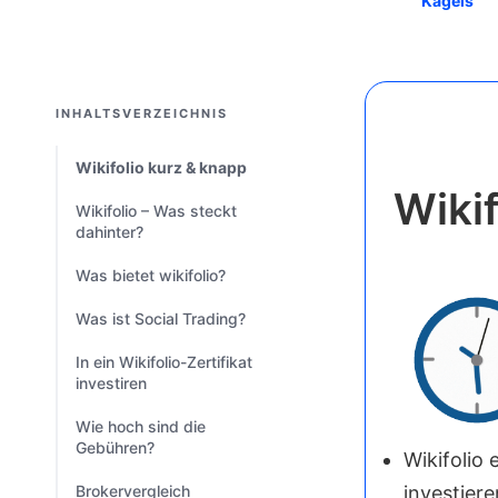
Kagels
INHALTSVERZEICHNIS
Wikifolio kurz & knapp
Wikif
Wikifolio – Was steckt
dahinter?
Was bietet wikifolio?
Was ist Social Trading?
In ein Wikifolio-Zertifikat
investiren
Wie hoch sind die
Gebühren?
Wikifolio
Brokervergleich
investier