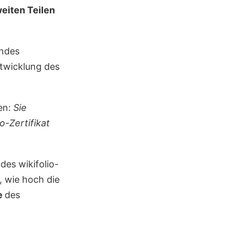
weiten Teilen
endes
ntwicklung des
gen:
Sie
o-Zertifikat
des wikifolio-
, wie hoch die
e
des