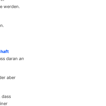
lle werden.
n.
haft
uss daran
an
der aber
, dass
iner