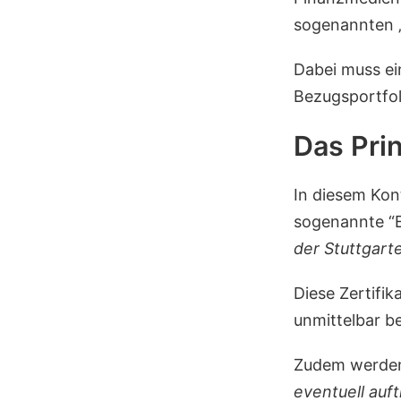
sogenannten 
Dabei muss ei
Bezugsportfol
Das Prin
In diesem Ko
sogenannte “E
der Stuttgart
Diese Zertifi
unmittelbar b
Zudem werden 
eventuell auf