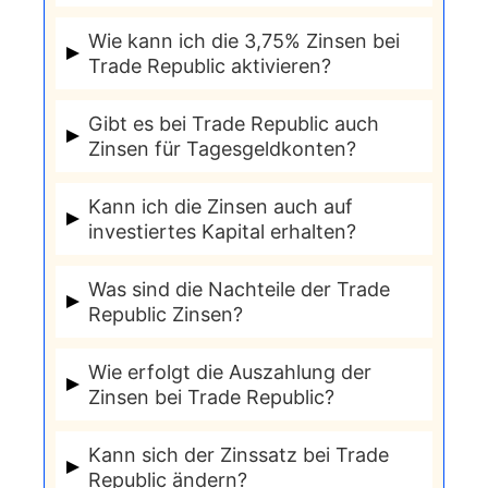
dem Verrechnungskonto an.
Die Zinsen bei Trade Republic werden
Wie kann ich die 3,75% Zinsen bei
monatlich gutgeschrieben.
Trade Republic aktivieren?
Um die 3,75 % Zinsen zu aktivieren,
Gibt es bei Trade Republic auch
müssen Sie lediglich ein Konto bei
Zinsen für Tagesgeldkonten?
Trade Republic eröffnen und eine
Ja, Trade Republic bietet auch Zinsen
Einlage auf Ihr Verrechnungskonto
Kann ich die Zinsen auch auf
für Tagesgeldkonten an. Die genauen
investiertes Kapital erhalten?
vornehmen. Die Zinsen werden dann
Zinssätze können variieren und sollten
automatisch berechnet und
Nein, die Zinsen bei Trade Republic
regelmäßig überprüft werden.
Was sind die Nachteile der Trade
gutgeschrieben.
werden nur auf das Guthaben auf dem
Republic Zinsen?
Verrechnungskonto gewährt, nicht auf
Ein wesentlicher Nachteil ist, dass die
investiertes Kapital in Aktien oder
Wie erfolgt die Auszahlung der
Zinsen nur auf dem
Zinsen bei Trade Republic?
ETFs.
Verrechnungskonto gewährt werden
Die Zinsen werden monatlich auf das
und nicht auf investiertes Kapital.
Kann sich der Zinssatz bei Trade
Verrechnungskonto des Anlegers
Republic ändern?
Zudem können sich die Zinssätze