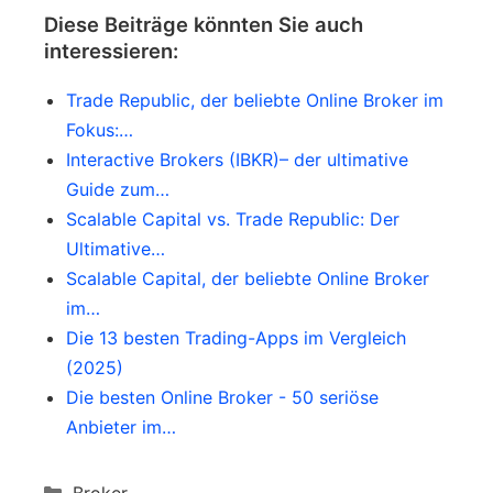
Euro an. Es ist ratsam, die aktuellen
Diese Beiträge könnten Sie auch
Konditionen für Fremdwährungskonten
interessieren:
direkt bei Trade Republic zu
Trade Republic, der beliebte Online Broker im
überprüfen.
Fokus:…
Interactive Brokers (IBKR)– der ultimative
Guide zum…
Scalable Capital vs. Trade Republic: Der
Ultimative…
Scalable Capital, der beliebte Online Broker
im…
Die 13 besten Trading-Apps im Vergleich
(2025)
Die besten Online Broker - 50 seriöse
Anbieter im…
Categories
Broker