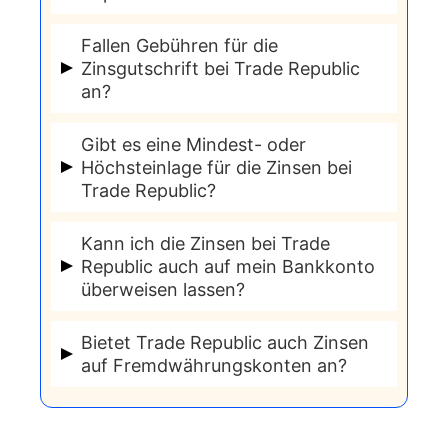
gutgeschrieben. Es ist keine separate
ändern, was zu Unsicherheiten führen
Ja, der Zinssatz bei Trade Republic
Beantragung oder Aktivierung der
Fallen Gebühren für die
kann.
kann sich ändern.
Zinsgutschrift bei Trade Republic
Auszahlung erforderlich.
an?
Nein, es fallen keine zusätzlichen
Gibt es eine Mindest- oder
Gebühren für die Zinsgutschrift auf
Höchsteinlage für die Zinsen bei
Trade Republic?
dem Verrechnungskonto bei Trade
Republic an.
Trade Republic legt keine spezifischen
Kann ich die Zinsen bei Trade
Mindest- oder Höchsteinlagen fest,
Republic auch auf mein Bankkonto
überweisen lassen?
jedoch können die Konditionen und
Zinsberechnungen je nach Einlage
Die Zinsen werden auf das
Bietet Trade Republic auch Zinsen
variieren.
Verrechnungskonto bei Trade Republic
auf Fremdwährungskonten an?
gutgeschrieben. Von dort aus können
Derzeit bietet Trade Republic die
Sie Ihr Guthaben jederzeit auf Ihr
Zinsen hauptsächlich für Einlagen in
externes Bankkonto überweisen.