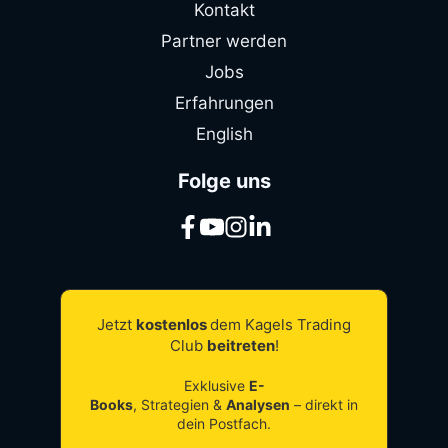
Kontakt
Partner werden
Jobs
Erfahrungen
English
Folge uns
Jetzt
kostenlos
dem Kagels Trading
Club
beitreten
!
Exklusive
E-
Books
, Strategien &
Analysen
– direkt in
dein Postfach.