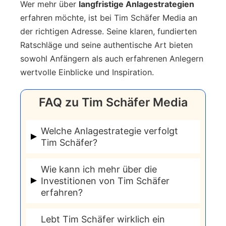
Wer mehr über
langfristige Anlagestrategien
erfahren möchte, ist bei Tim Schäfer Media an
der richtigen Adresse. Seine klaren, fundierten
Ratschläge und seine authentische Art bieten
sowohl Anfängern als auch erfahrenen Anlegern
wertvolle Einblicke und Inspiration.
FAQ zu Tim Schäfer Media
Welche Anlagestrategie verfolgt
Tim Schäfer?
Tim Schäfers Hauptanlagestrategie ist
Wie kann ich mehr über die
„Buy and Hold“ von Aktien. Er wählt
Investitionen von Tim Schäfer
erfahren?
Aktien sorgfältig aus und hält sie über
Jahre und Jahrzehnte in seinem Depot.
Um mehr über Tim Schäfers
Lebt Tim Schäfer wirklich ein
Ein wesentlicher Aspekt seiner