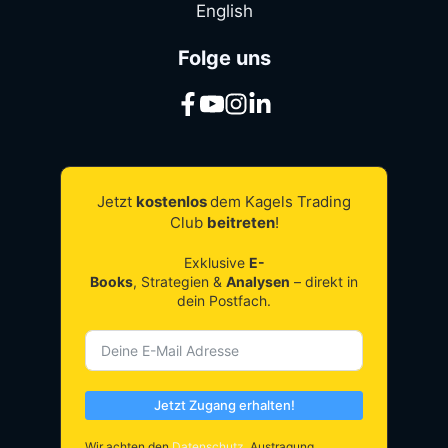
English
Folge uns
Jetzt
kostenlos
dem Kagels Trading
Club
beitreten
!
Exklusive
E-
Books
, Strategien &
Analysen
– direkt in
dein Postfach.
Jetzt Zugang erhalten!
Wir achten den
Datenschutz
. Austragung