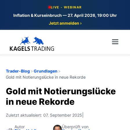
Skip
LIVE - WEBINAR
to
Inflation & Kurseinbruch — 27. April 2026, 19:00 Uhr
content
Jetzt anmelden ›
Me
Trader-Blog
>
Grundlagen
>
Gold mit Notierungslücke in neue Rekorde
Gold mit Notierungslücke
in neue Rekorde
|
Zuletzt aktualisiert: 07. September 2025
Autor
Überprüft von