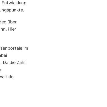
n Entwicklung
fungspunkte.
deo über
nn. Hier
örsenportale im
abei
 Da die Zahl
r
elt.de,