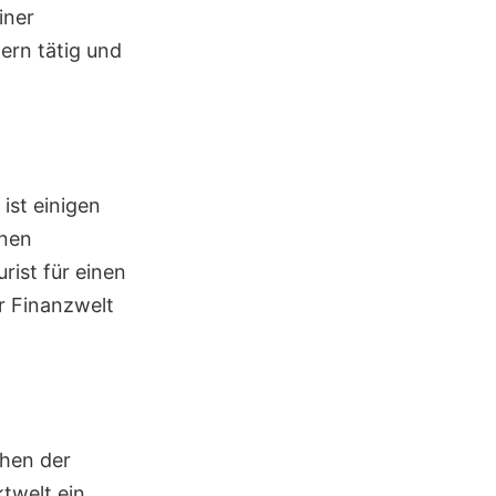
iner
ern tätig und
ist einigen
enen
ist für einen
er Finanzwelt
chen der
twelt ein.