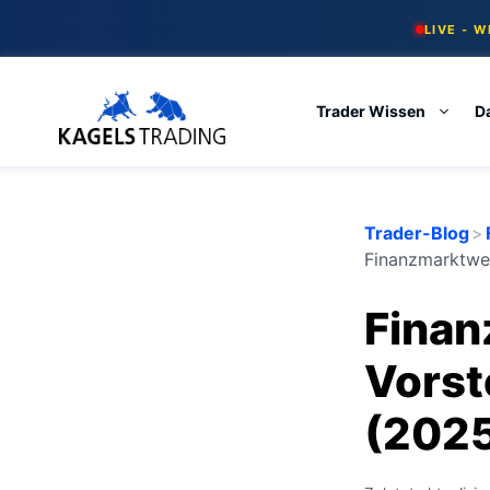
Skip
LIVE - 
to
content
Trader Wissen
D
Trader-Blog
>
Finanzmarktwel
Finan
Vorst
(202