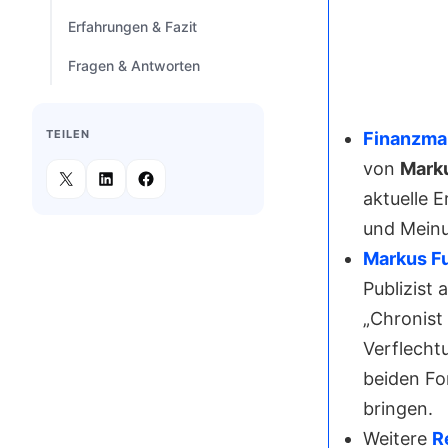
Erfahrungen & Fazit
Fragen & Antworten
TEILEN
Finanzma
von
Mark
aktuelle 
und Mein
Markus F
Publizist 
„Chronist
Verflecht
beiden Fo
bringen.
Weitere
R