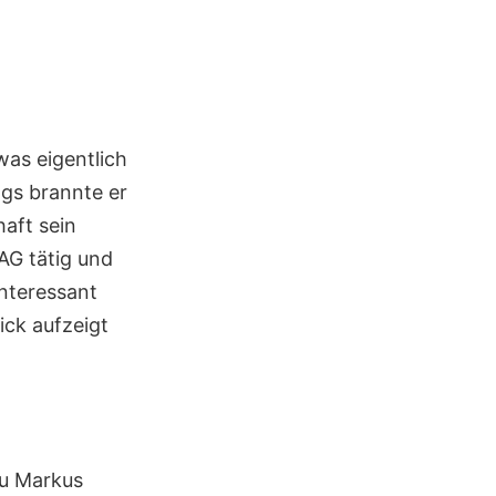
as eigentlich
ngs brannte er
aft sein
 AG tätig und
Interessant
ick aufzeigt
zu Markus