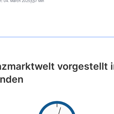
|
ert: 04. March 2025
7 Min
nzmarktwelt vorgestellt 
nden