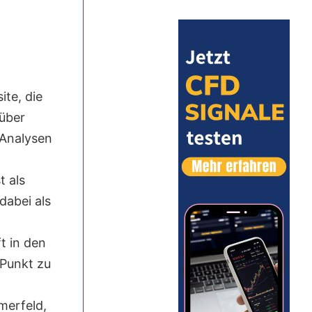
te, die
 über
 Analysen
t als
dabei als
t in den
 Punkt zu
merfeld,