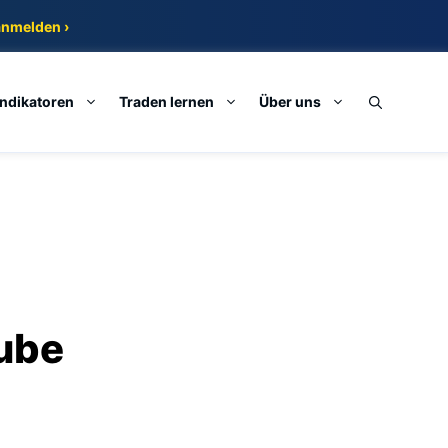
anmelden ›
Indikatoren
Traden lernen
Über uns
tube