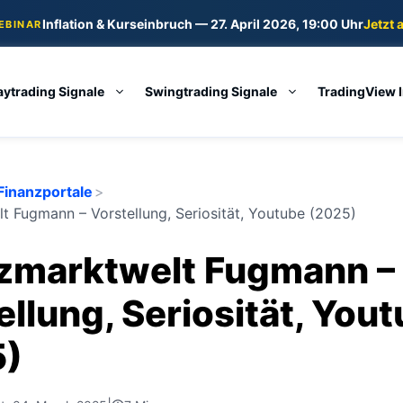
Inflation & Kurseinbruch — 27. April 2026, 19:00 Uhr
Jetzt 
WEBINAR
aytrading Signale
Swingtrading Signale
TradingView 
Finanzportale
>
t Fugmann – Vorstellung, Seriosität, Youtube (2025)
zmarktwelt Fugmann –
ellung, Seriosität, You
5)