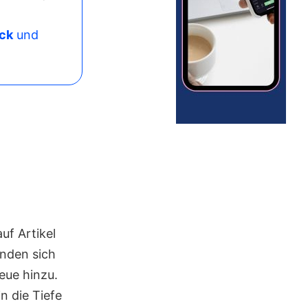
ck
und
uf Artikel
finden sich
eue hinzu.
in die Tiefe