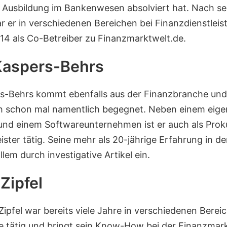
Ausbildung im Bankenwesen absolviert hat. Nach se
r er in verschiedenen Bereichen bei Finanzdienstleist
014 als Co-Betreiber zu Finanzmarktwelt.de.
Kaspers-Behrs
s-Behrs kommt ebenfalls aus der Finanzbranche und 
ch schon mal namentlich begegnet. Neben einem eig
nd einem Softwareunternehmen ist er auch als Prokur
ister tätig. Seine mehr als 20-jährige Erfahrung in d
allem durch investigative Artikel ein.
Zipfel
ipfel war bereits viele Jahre in verschiedenen Berei
 tätig und bringt sein Know-How bei der Finanzmark