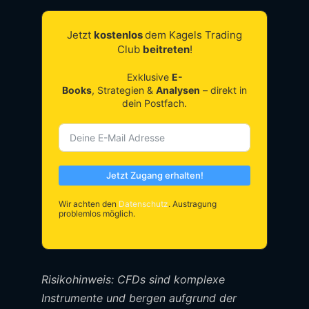
Jetzt
kostenlos
dem Kagels Trading
Club
beitreten
!
Exklusive
E-
Books
, Strategien &
Analysen
– direkt in
dein Postfach.
Jetzt Zugang erhalten!
Wir achten den
Datenschutz
. Austragung
problemlos möglich.
Risikohinweis: CFDs sind komplexe
Instrumente und bergen aufgrund der