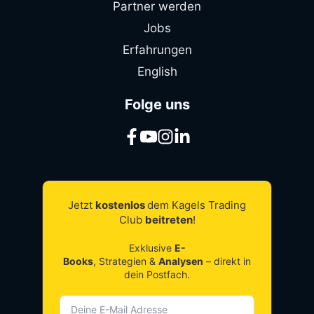
Partner werden
Jobs
Erfahrungen
English
Folge uns
Jetzt
kostenlos
dem Kagels Trading
Club
beitreten
!
Exklusive
E-
Books
, Strategien &
Analysen
– direkt in
dein Postfach.